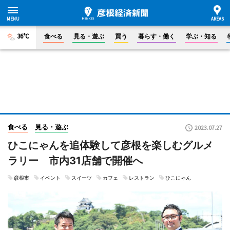
36°C
食べる
見る・遊ぶ
買う
暮らす・働く
学ぶ・知る
食べる
見る・遊ぶ
2023.07.27
ひこにゃんを追体験して彦根を楽しむグルメ
ラリー 市内31店舗で開催へ
彦根市
イベント
スイーツ
カフェ
レストラン
ひこにゃん