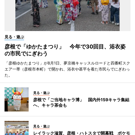
見る・遊ぶ
彦根で「ゆかたまつり」 今年で30回目、浴衣姿
の市民でにぎわう
「彦根ゆかたまつり」が8月1日、夢京橋キャッスルロードと四番町スク
エア一帯（彦根市本町）で開かれ、浴衣や甚平を着た市民らでにぎわっ
た。
見る・遊ぶ
彦根で「ご当地キャラ博」 国内外159キャラ集結
へ、キャラ茶会も
見る・遊ぶ
レイラック滋賀、彦根・ハトスタで開幕戦 ポケモ