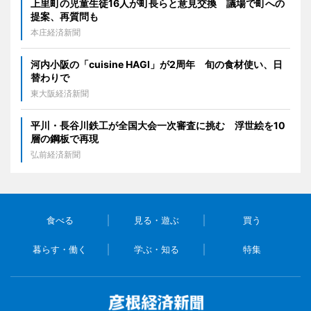
上里町の児童生徒16人が町長らと意見交換 議場で町への
提案、再質問も
本庄経済新聞
河内小阪の「cuisine HAGI」が2周年 旬の食材使い、日
替わりで
東大阪経済新聞
平川・長谷川鉄工が全国大会一次審査に挑む 浮世絵を10
層の鋼板で再現
弘前経済新聞
食べる
見る・遊ぶ
買う
暮らす・働く
学ぶ・知る
特集