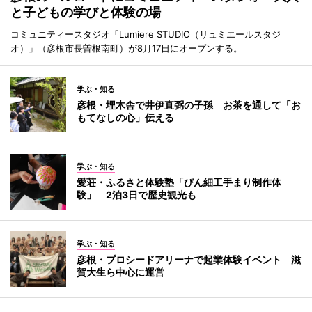
と子どもの学びと体験の場
コミュニティースタジオ「Lumiere STUDIO（リュミエールスタジ
オ）」（彦根市長曽根南町）が8月17日にオープンする。
学ぶ・知る
彦根・埋木舎で井伊直弼の子孫 お茶を通して「お
もてなしの心」伝える
学ぶ・知る
愛荘・ふるさと体験塾「びん細工手まり制作体
験」 2泊3日で歴史観光も
学ぶ・知る
彦根・プロシードアリーナで起業体験イベント 滋
賀大生ら中心に運営