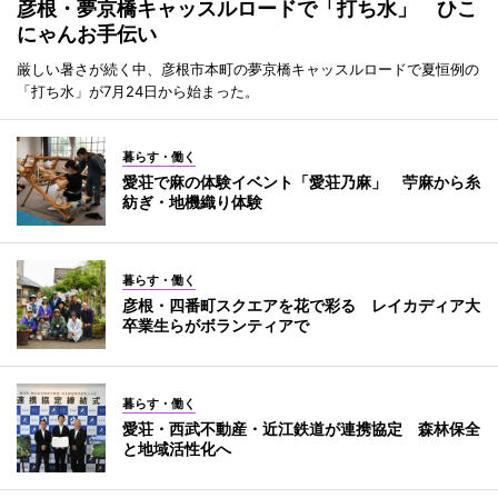
彦根・夢京橋キャッスルロードで「打ち水」 ひこ
にゃんお手伝い
厳しい暑さが続く中、彦根市本町の夢京橋キャッスルロードで夏恒例の
「打ち水」が7月24日から始まった。
暮らす・働く
愛荘で麻の体験イベント「愛荘乃麻」 苧麻から糸
紡ぎ・地機織り体験
暮らす・働く
彦根・四番町スクエアを花で彩る レイカディア大
卒業生らがボランティアで
暮らす・働く
愛荘・西武不動産・近江鉄道が連携協定 森林保全
と地域活性化へ