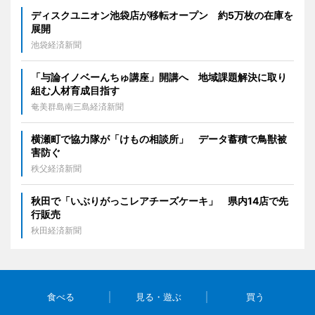
ディスクユニオン池袋店が移転オープン 約5万枚の在庫を
展開
池袋経済新聞
「与論イノベーんちゅ講座」開講へ 地域課題解決に取り
組む人材育成目指す
奄美群島南三島経済新聞
横瀬町で協力隊が「けもの相談所」 データ蓄積で鳥獣被
害防ぐ
秩父経済新聞
秋田で「いぶりがっこレアチーズケーキ」 県内14店で先
行販売
秋田経済新聞
食べる
見る・遊ぶ
買う