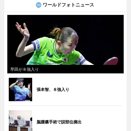
ワールドフォトニュース
早田が８強入り
張本智、８強入り
脳腫瘍手術で誤部位摘出