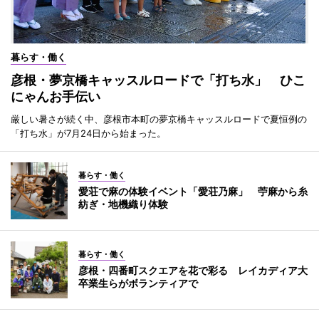
暮らす・働く
彦根・夢京橋キャッスルロードで「打ち水」 ひこ
にゃんお手伝い
厳しい暑さが続く中、彦根市本町の夢京橋キャッスルロードで夏恒例の
「打ち水」が7月24日から始まった。
暮らす・働く
愛荘で麻の体験イベント「愛荘乃麻」 苧麻から糸
紡ぎ・地機織り体験
暮らす・働く
彦根・四番町スクエアを花で彩る レイカディア大
卒業生らがボランティアで