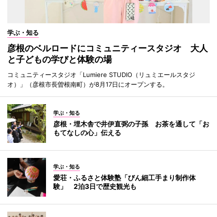
学ぶ・知る
彦根のベルロードにコミュニティースタジオ 大人
と子どもの学びと体験の場
コミュニティースタジオ「Lumiere STUDIO（リュミエールスタジ
オ）」（彦根市長曽根南町）が8月17日にオープンする。
学ぶ・知る
彦根・埋木舎で井伊直弼の子孫 お茶を通して「お
もてなしの心」伝える
学ぶ・知る
愛荘・ふるさと体験塾「びん細工手まり制作体
験」 2泊3日で歴史観光も