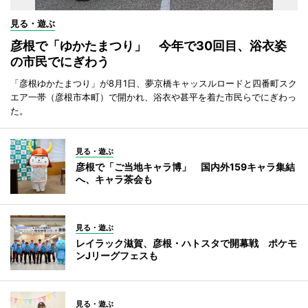
見る・遊ぶ
彦根で「ゆかたまつり」 今年で30回目、浴衣姿
の市民でにぎわう
「彦根ゆかたまつり」が8月1日、夢京橋キャッスルロードと四番町スク
エア一帯（彦根市本町）で開かれ、浴衣や甚平を着た市民らでにぎわっ
た。
見る・遊ぶ
彦根で「ご当地キャラ博」 国内外159キャラ集結
へ、キャラ茶会も
見る・遊ぶ
レイラック滋賀、彦根・ハトスタで開幕戦 ポケモ
ンJリーグフェスも
見る・遊ぶ