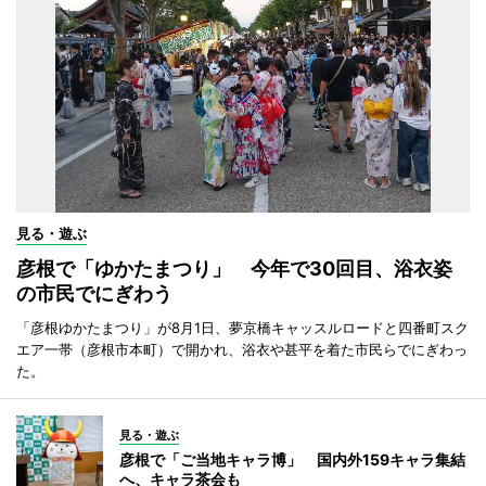
見る・遊ぶ
彦根で「ゆかたまつり」 今年で30回目、浴衣姿
の市民でにぎわう
「彦根ゆかたまつり」が8月1日、夢京橋キャッスルロードと四番町スク
エア一帯（彦根市本町）で開かれ、浴衣や甚平を着た市民らでにぎわっ
た。
見る・遊ぶ
彦根で「ご当地キャラ博」 国内外159キャラ集結
へ、キャラ茶会も