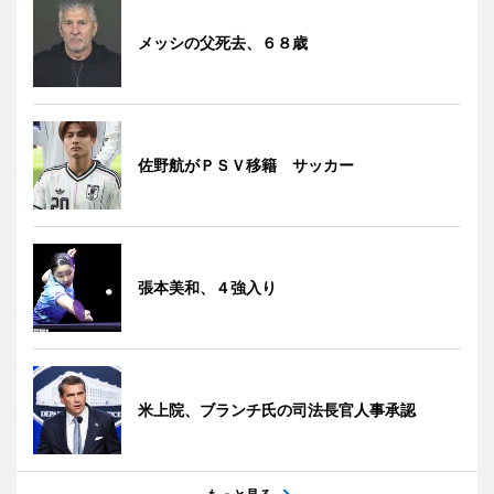
メッシの父死去、６８歳
佐野航がＰＳＶ移籍 サッカー
張本美和、４強入り
米上院、ブランチ氏の司法長官人事承認