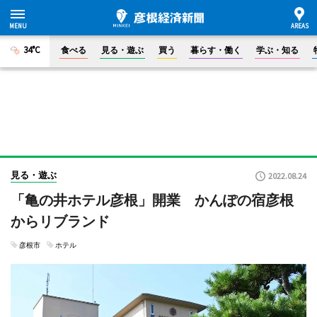
34°C
食べる
見る・遊ぶ
買う
暮らす・働く
学ぶ・知る
見る・遊ぶ
2022.08.24
「亀の井ホテル彦根」開業 かんぽの宿彦根
からリブランド
彦根市
ホテル