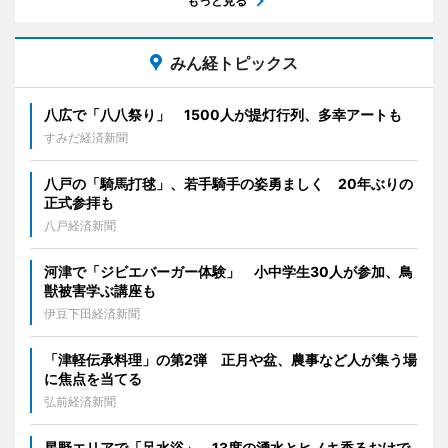
もっと見る
みん経トピックス
八広で「八八祭り」 1500人が提灯行列、多幸アートも
すみだ経済新聞
八戸の「騎馬打毬」、若手騎手の姿勇ましく 20年ぶりの
正式参拝も
八戸経済新聞
河津で「ジビエバーガー体験」 小中学生30人が参加、鳥
獣被害学ぶ講座も
伊豆下田経済新聞
「津軽伝承料理」の第2弾 正月や盆、農事など人が集う場
に焦点を当てる
弘前経済新聞
星野エリアで「足水浴」 13度の湧水とヒノキ香るおけで