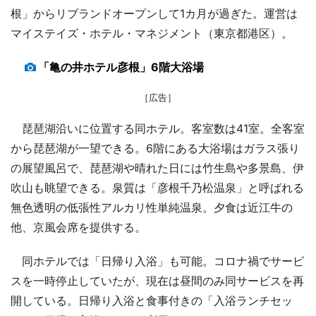
根」からリブランドオープンして1カ月が過ぎた。運営は
マイステイズ・ホテル・マネジメント（東京都港区）。
「亀の井ホテル彦根」6階大浴場
［広告］
琵琶湖沿いに位置する同ホテル。客室数は41室。全客室
から琵琶湖が一望できる。6階にある大浴場はガラス張り
の展望風呂で、琵琶湖や晴れた日には竹生島や多景島、伊
吹山も眺望できる。泉質は「彦根千乃松温泉」と呼ばれる
無色透明の低張性アルカリ性単純温泉。夕食は近江牛の
他、京風会席を提供する。
同ホテルでは「日帰り入浴」も可能。コロナ禍でサービ
スを一時停止していたが、現在は昼間のみ同サービスを再
開している。日帰り入浴と食事付きの「入浴ランチセッ