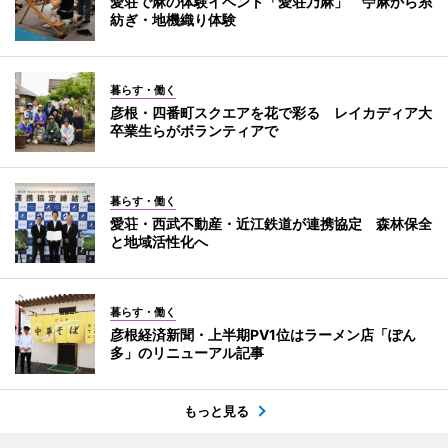
愛荘で麻の体験イベント「愛荘乃麻」 苧麻から糸
紡ぎ・地機織り体験
暮らす・働く
彦根・四番町スクエアを花で彩る レイカディア大
卒業生らがボランティアで
暮らす・働く
愛荘・西武不動産・近江鉄道が連携協定 森林保全
と地域活性化へ
暮らす・働く
彦根経済新聞・上半期PV1位はラーメン店「ぽん
多」のリニューアル記事
もっと見る