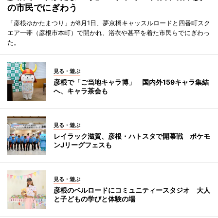
の市民でにぎわう
「彦根ゆかたまつり」が8月1日、夢京橋キャッスルロードと四番町スク
エア一帯（彦根市本町）で開かれ、浴衣や甚平を着た市民らでにぎわっ
た。
見る・遊ぶ
彦根で「ご当地キャラ博」 国内外159キャラ集結
へ、キャラ茶会も
見る・遊ぶ
レイラック滋賀、彦根・ハトスタで開幕戦 ポケモ
ンJリーグフェスも
見る・遊ぶ
彦根のベルロードにコミュニティースタジオ 大人
と子どもの学びと体験の場