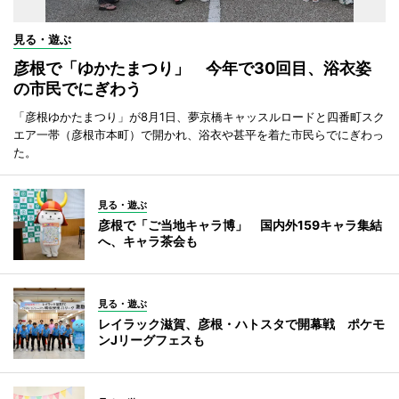
見る・遊ぶ
彦根で「ゆかたまつり」 今年で30回目、浴衣姿
の市民でにぎわう
「彦根ゆかたまつり」が8月1日、夢京橋キャッスルロードと四番町スク
エア一帯（彦根市本町）で開かれ、浴衣や甚平を着た市民らでにぎわっ
た。
見る・遊ぶ
彦根で「ご当地キャラ博」 国内外159キャラ集結
へ、キャラ茶会も
見る・遊ぶ
レイラック滋賀、彦根・ハトスタで開幕戦 ポケモ
ンJリーグフェスも