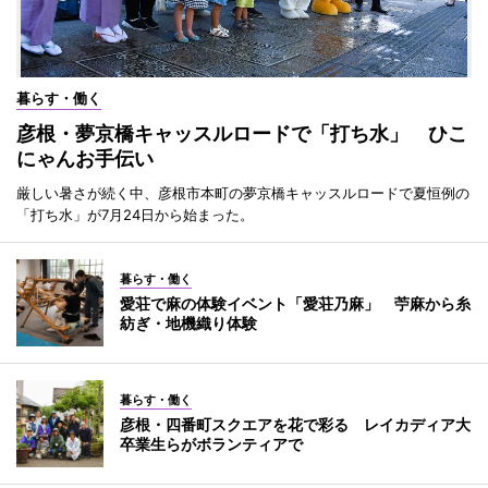
暮らす・働く
彦根・夢京橋キャッスルロードで「打ち水」 ひこ
にゃんお手伝い
厳しい暑さが続く中、彦根市本町の夢京橋キャッスルロードで夏恒例の
「打ち水」が7月24日から始まった。
暮らす・働く
愛荘で麻の体験イベント「愛荘乃麻」 苧麻から糸
紡ぎ・地機織り体験
暮らす・働く
彦根・四番町スクエアを花で彩る レイカディア大
卒業生らがボランティアで