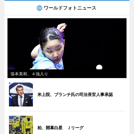
ワールドフォトニュース
張本美和、４強入り
米上院、ブランチ氏の司法長官人事承認
柏、開幕白星 Ｊリーグ