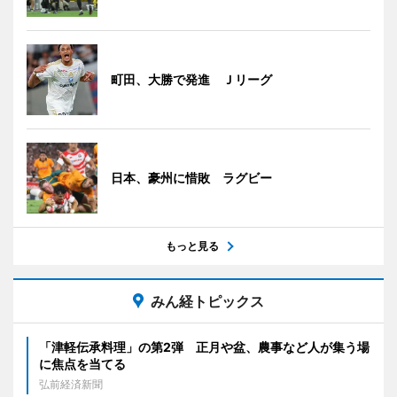
町田、大勝で発進 Ｊリーグ
日本、豪州に惜敗 ラグビー
もっと見る
みん経トピックス
「津軽伝承料理」の第2弾 正月や盆、農事など人が集う場
に焦点を当てる
弘前経済新聞