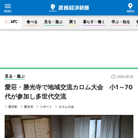
34°C
食べる
見る・遊ぶ
買う
暮らす・働く
学ぶ・知る
見る・遊ぶ
2026.06.02
愛荘・勝光寺で地域交流カロム大会 小1～70
代が参加し多世代交流
愛荘町
勝光寺
リポート
カロム大会