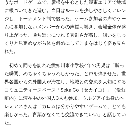
うなボードゲームで、彦根を中心とした湖東エリアで地域
に根づいてきた遊び。当日はルールを少しやさしくアレン
ジし、トーナメント制で競った。ゲーム参加者の声やゲー
ムに参加しないメンバーからの声援も響き、会場全体が盛
り上がった。勝ち進むにつれて真剣さが増し、狙いをじっ
くりと見定めながら体を斜めにしてこまをはじく姿も見ら
れた。
初めて同寺を訪れた愛知川東小学校4年の男児は「勝っ
た瞬間、めちゃくちゃうれしかった」と声を弾ませた。世
界各国からの外国人が滞在し、地域との交流を大切にする
コミュニティースペース「SekaiCo（セカイコ）」（愛荘
町内）に滞在中の外国人3人も参加。ウルグアイ出身のヘ
レミアスさんは「カロムは分かりやすいゲームで、とても
楽しかった。言葉がなくても交流できていい」と話してい
た。