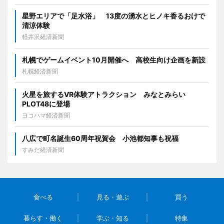
星野エリアで「足水浴」 13度の湧水とヒノキ香るおけで
清涼体験
軽井沢経済新聞
札幌でゲームイベント10月開催へ 高校生向け企画を新設
札幌経済新聞
火星を旅するVR体験アトラクション みなとみらい
PLOT48に登場
ヨコハマ経済新聞
八広で町名誕生60周年祝賀会 小池都知事も祝福
すみだ経済新聞
食べる
見る・遊ぶ
買う
暮らす・働く
学ぶ・知る
特集