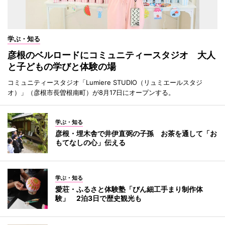
学ぶ・知る
彦根のベルロードにコミュニティースタジオ 大人
と子どもの学びと体験の場
コミュニティースタジオ「Lumiere STUDIO（リュミエールスタジ
オ）」（彦根市長曽根南町）が8月17日にオープンする。
学ぶ・知る
彦根・埋木舎で井伊直弼の子孫 お茶を通して「お
もてなしの心」伝える
学ぶ・知る
愛荘・ふるさと体験塾「びん細工手まり制作体
験」 2泊3日で歴史観光も