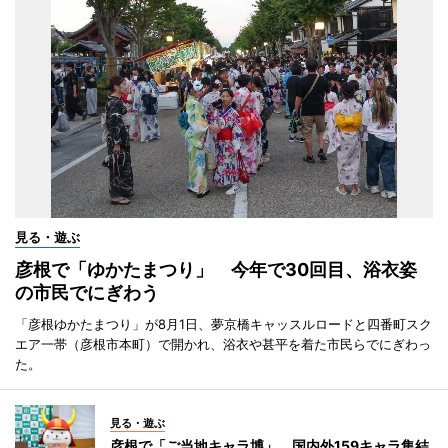
見る・遊ぶ
彦根で「ゆかたまつり」 今年で30回目、浴衣姿
の市民でにぎわう
「彦根ゆかたまつり」が8月1日、夢京橋キャッスルロードと四番町スク
エア一帯（彦根市本町）で開かれ、浴衣や甚平を着た市民らでにぎわっ
た。
見る・遊ぶ
彦根で「ご当地キャラ博」 国内外159キャラ集結