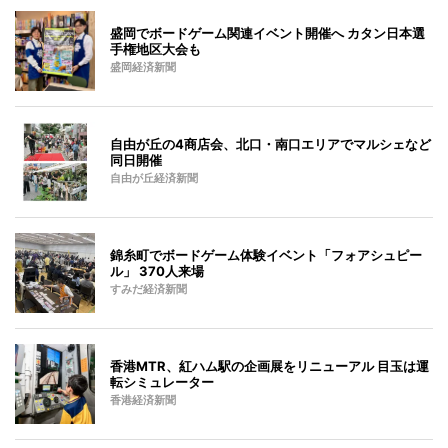
盛岡でボードゲーム関連イベント開催へ カタン日本選
手権地区大会も
盛岡経済新聞
自由が丘の4商店会、北口・南口エリアでマルシェなど
同日開催
自由が丘経済新聞
錦糸町でボードゲーム体験イベント「フォアシュピー
ル」 370人来場
すみだ経済新聞
香港MTR、紅ハム駅の企画展をリニューアル 目玉は運
転シミュレーター
香港経済新聞