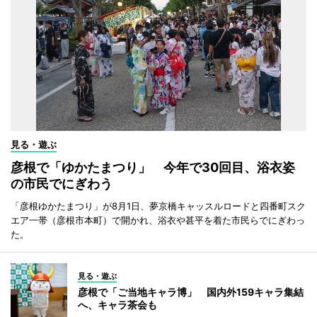
見る・遊ぶ
彦根で「ゆかたまつり」 今年で30回目、浴衣姿
の市民でにぎわう
「彦根ゆかたまつり」が8月1日、夢京橋キャッスルロードと四番町スク
エア一帯（彦根市本町）で開かれ、浴衣や甚平を着た市民らでにぎわっ
た。
見る・遊ぶ
彦根で「ご当地キャラ博」 国内外159キャラ集結
へ、キャラ茶会も