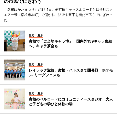
の市民でにぎわう
「彦根ゆかたまつり」が8月1日、夢京橋キャッスルロードと四番町スク
エア一帯（彦根市本町）で開かれ、浴衣や甚平を着た市民らでにぎわっ
た。
見る・遊ぶ
彦根で「ご当地キャラ博」 国内外159キャラ集結
へ、キャラ茶会も
見る・遊ぶ
レイラック滋賀、彦根・ハトスタで開幕戦 ポケモ
ンJリーグフェスも
見る・遊ぶ
彦根のベルロードにコミュニティースタジオ 大人
と子どもの学びと体験の場