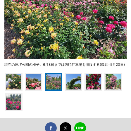
現在の庄堺公園の様子。6月8日までは臨時駐車場を増設する(撮影=5月20日)