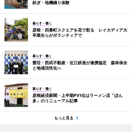
紡ぎ・地機織り体験
暮らす・働く
彦根・四番町スクエアを花で彩る レイカディア大
卒業生らがボランティアで
暮らす・働く
愛荘・西武不動産・近江鉄道が連携協定 森林保全
と地域活性化へ
暮らす・働く
彦根経済新聞・上半期PV1位はラーメン店「ぽん
多」のリニューアル記事
もっと見る