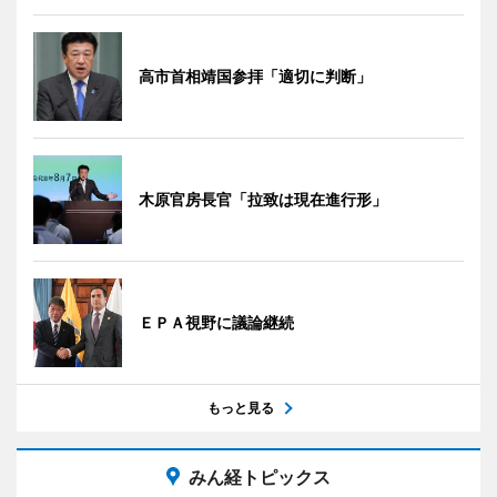
高市首相靖国参拝「適切に判断」
木原官房長官「拉致は現在進行形」
ＥＰＡ視野に議論継続
もっと見る
みん経トピックス