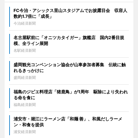
FC今治・アシックス里山スタジアムでお披露目会 収容人
数約1.7倍に「成長」
今治経済新聞
名古屋駅前に「オニツカタイガー」旗艦店 国内2番目規
模、全ライン展開
名駅経済新聞
盛岡観光コンベンション協会が山車参加者募集 伝統に触
れるきっかけに
盛岡経済新聞
福島のジビエ料理店「猪鹿鳥」が1周年 駆除により失われ
る命を食に
福島経済新聞
浦安市・堀江にラーメン店「和麺 善」、和風だしラーメ
ン・和食を提供
浦安経済新聞