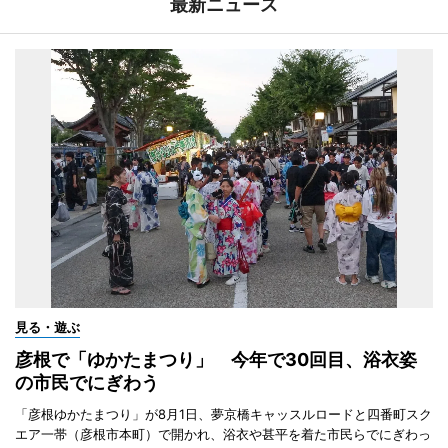
最新ニュース
見る・遊ぶ
彦根で「ゆかたまつり」 今年で30回目、浴衣姿
の市民でにぎわう
「彦根ゆかたまつり」が8月1日、夢京橋キャッスルロードと四番町スク
エア一帯（彦根市本町）で開かれ、浴衣や甚平を着た市民らでにぎわっ