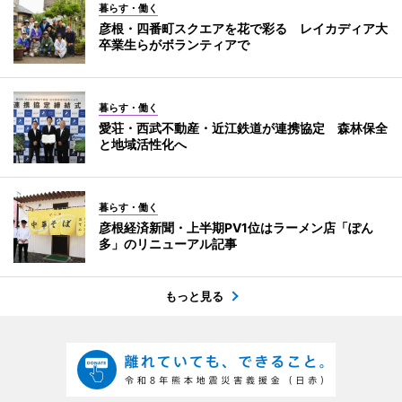
暮らす・働く
彦根・四番町スクエアを花で彩る レイカディア大
卒業生らがボランティアで
暮らす・働く
愛荘・西武不動産・近江鉄道が連携協定 森林保全
と地域活性化へ
暮らす・働く
彦根経済新聞・上半期PV1位はラーメン店「ぽん
多」のリニューアル記事
もっと見る