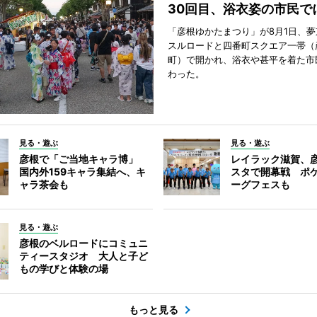
30回目、浴衣姿の市民で
「彦根ゆかたまつり」が8月1日、
スルロードと四番町スクエア一帯（
町）で開かれ、浴衣や甚平を着た市
わった。
見る・遊ぶ
見る・遊ぶ
彦根で「ご当地キャラ博」
レイラック滋賀、
国内外159キャラ集結へ、キ
スタで開幕戦 ポ
ャラ茶会も
ーグフェスも
見る・遊ぶ
彦根のベルロードにコミュニ
ティースタジオ 大人と子ど
もの学びと体験の場
もっと見る