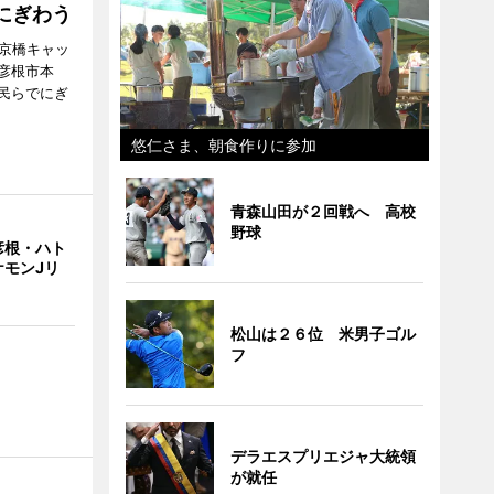
にぎわう
夢京橋キャッ
彦根市本
民らでにぎ
悠仁さま、朝食作りに参加
青森山田が２回戦へ 高校
野球
彦根・ハト
ケモンJリ
松山は２６位 米男子ゴル
フ
デラエスプリエジャ大統領
が就任