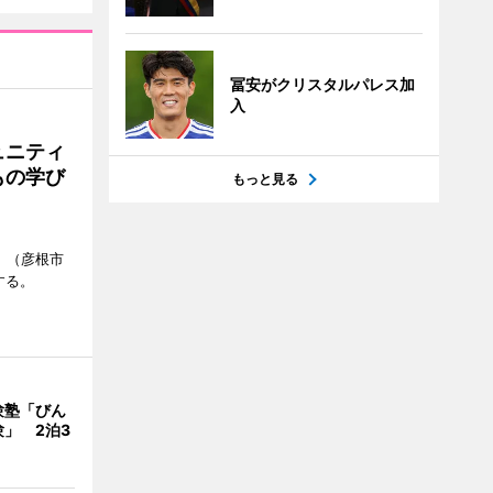
冨安がクリスタルパレス加
入
ュニティ
もの学び
もっと見る
」（彦根市
する。
験塾「びん
」 2泊3