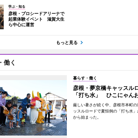
学ぶ・知る
彦根・プロシードアリーナで
起業体験イベント 滋賀大生
ら中心に運営
もっと見る
・働く
暮らす・働く
彦根・夢京橋キャッスル
「打ち水」 ひこにゃん
厳しい暑さが続く中、彦根市本町の
ッスルロードで夏恒例の「打ち水」が
から始まった。