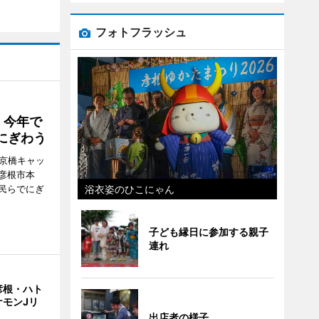
フォトフラッシュ
 今年で
にぎわう
夢京橋キャッ
彦根市本
浴衣姿のひこにゃん
民らでにぎ
子ども縁日に参加する親子
連れ
彦根・ハト
ケモンJリ
出店者の様子