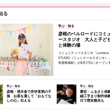
知る
学ぶ・知る
彦根のベルロードにコミ
ースタジオ 大人と子ど
と体験の場
コミュニティースタジオ「Lumiere
STUDIO（リュミエールスタジオ）
長曽根南町）が8月17日にオープン
学ぶ・知る
学ぶ・知る
彦根・埋木舎で井伊直弼の子
愛荘・ふるさと体
孫 お茶を通して「おもてな
細工手まり制作体験
しの心」伝える
日で歴史観光も