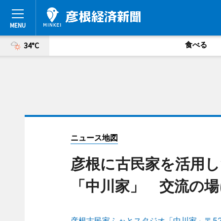
食べる
34°C
ニュース地図
彦根に古民家を活用
「中川家」 交流の場
彦根古民家ふぉとスタジオ「中川家」〒521