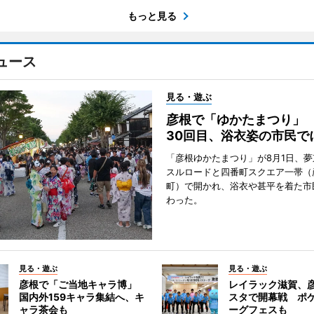
もっと見る
ュース
見る・遊ぶ
彦根で「ゆかたまつり」
30回目、浴衣姿の市民で
「彦根ゆかたまつり」が8月1日、
スルロードと四番町スクエア一帯（
町）で開かれ、浴衣や甚平を着た市
わった。
見る・遊ぶ
見る・遊ぶ
彦根で「ご当地キャラ博」
レイラック滋賀、
国内外159キャラ集結へ、キ
スタで開幕戦 ポ
ャラ茶会も
ーグフェスも