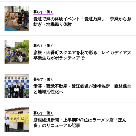
暮らす・働く
愛荘で麻の体験イベント「愛荘乃麻」 苧麻から糸
紡ぎ・地機織り体験
暮らす・働く
彦根・四番町スクエアを花で彩る レイカディア大
卒業生らがボランティアで
暮らす・働く
愛荘・西武不動産・近江鉄道が連携協定 森林保全
と地域活性化へ
暮らす・働く
彦根経済新聞・上半期PV1位はラーメン店「ぽん
多」のリニューアル記事