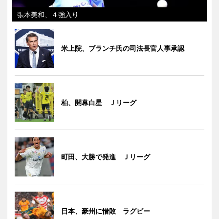
張本美和、４強入り
米上院、ブランチ氏の司法長官人事承認
柏、開幕白星 Ｊリーグ
町田、大勝で発進 Ｊリーグ
日本、豪州に惜敗 ラグビー