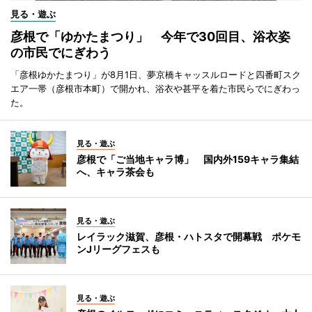
見る・遊ぶ
彦根で「ゆかたまつり」 今年で30回目、浴衣姿
の市民でにぎわう
「彦根ゆかたまつり」が8月1日、夢京橋キャッスルロードと四番町スク
エア一帯（彦根市本町）で開かれ、浴衣や甚平を着た市民らでにぎわっ
た。
見る・遊ぶ
彦根で「ご当地キャラ博」 国内外159キャラ集結
へ、キャラ茶会も
見る・遊ぶ
レイラック滋賀、彦根・ハトスタで開幕戦 ポケモ
ンJリーグフェスも
見る・遊ぶ