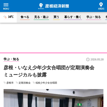
34°C
食べる
見る・遊ぶ
買う
暮らす・働く
学ぶ・知る
学ぶ・知る
2026.05.28
彦根・いなえ少年少女合唱団が定期演奏会
ミュージカルも披露
彦根市
定期演奏会
稲枝少年少女合唱団