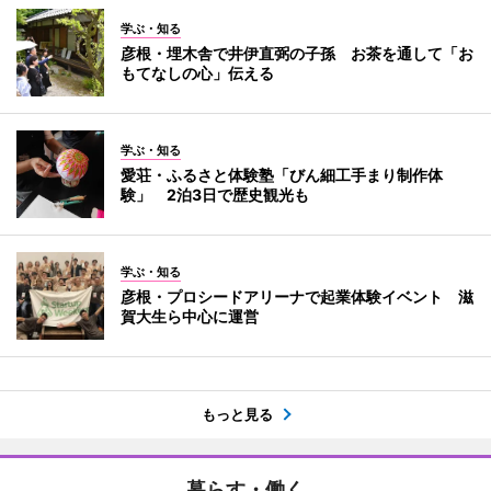
学ぶ・知る
彦根・埋木舎で井伊直弼の子孫 お茶を通して「お
もてなしの心」伝える
学ぶ・知る
愛荘・ふるさと体験塾「びん細工手まり制作体
験」 2泊3日で歴史観光も
学ぶ・知る
彦根・プロシードアリーナで起業体験イベント 滋
賀大生ら中心に運営
もっと見る
暮らす・働く