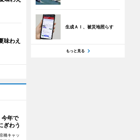
生成ＡＩ、被災地照らす
の夏味わえ
もっと見る
 今年で
にぎわう
夢京橋キャッ