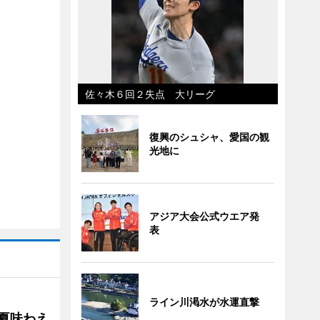
佐々木６回２失点 大リーグ
復興のシュシャ、愛国の観
光地に
アジア大会公式ウエア発
表
ライン川渇水が水運直撃
の夏味わえ