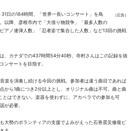
～31日の184時間、「世界一長いコンサート」を鳥
［広告］
。以降、彦根市内で「大借り物競争」「最多人数の
ピアノ連弾人数」「忍者姿で集合した人数」など13回の挑戦
、カナダでの437時間54分40秒。寺村さんはこの記録を抜
続コンサートを目指す。
音楽を演奏し続ける今回の挑戦。参加者は違う曲目であれば
点から1曲につき2分以上とし、オリジナル曲は不可。曲と曲
ことはできない。楽器を使わずに、アカペラでの参加も可
認が必要。
も大勢のボランティアの支援でよみがえった石巻震災修復ピ
きる。