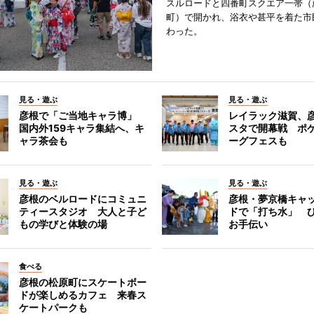
スルロードと四番町スクエア一帯（
町）で開かれ、浴衣や甚平を着た市
わった。
見る・遊ぶ
見る・遊ぶ
彦根で「ご当地キャラ博」
レイラック滋賀、
国内外159キャラ集結へ、キ
スタで開幕戦 ポ
ャラ茶会も
ーグフェスも
見る・遊ぶ
見る・遊ぶ
彦根のベルロードにコミュニ
彦根・夢京橋キャ
ティースタジオ 大人と子ど
ドで「打ち水」 
もの学びと体験の場
お手伝い
食べる
彦根の松原町にスケートボー
ドが楽しめるカフェ 来春ス
ケートパークも