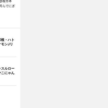
彦根市本
民らでにぎ
彦根・ハト
ケモンJリ
ッスルロー
ひこにゃん