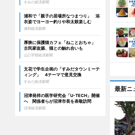
すみだ経済新聞
浦和で「親子の居場所なつまつり」 浴
衣姿でヨーヨー釣りや和太鼓楽しむ
浦和経済新聞
厚狭に保護猫カフェ「ねことおちゃ」
古民家改築、猫との触れ合いも
山口宇部経済新聞
文花で学生企画の「すみだタウンミーテ
ィング」 4テーマで意見交換
すみだ経済新聞
最新ニ
沼津発祥の医学研究会「U-TECH」開催
へ 関係者らが沼津市長を表敬訪問
沼津経済新聞