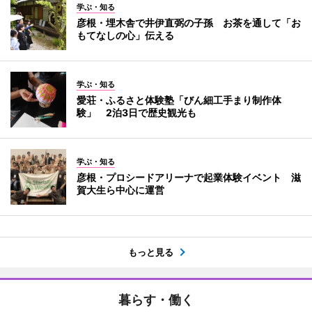
学ぶ・知る
彦根・埋木舎で井伊直弼の子孫 お茶を通して「お
もてなしの心」伝える
学ぶ・知る
愛荘・ふるさと体験塾「びん細工手まり制作体
験」 2泊3日で歴史観光も
学ぶ・知る
彦根・プロシードアリーナで起業体験イベント 滋
賀大生ら中心に運営
もっと見る
暮らす・働く