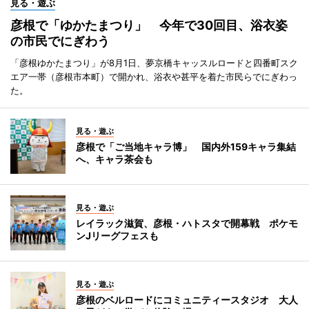
見る・遊ぶ
彦根で「ゆかたまつり」 今年で30回目、浴衣姿
の市民でにぎわう
「彦根ゆかたまつり」が8月1日、夢京橋キャッスルロードと四番町スク
エア一帯（彦根市本町）で開かれ、浴衣や甚平を着た市民らでにぎわっ
た。
見る・遊ぶ
彦根で「ご当地キャラ博」 国内外159キャラ集結
へ、キャラ茶会も
見る・遊ぶ
レイラック滋賀、彦根・ハトスタで開幕戦 ポケモ
ンJリーグフェスも
見る・遊ぶ
彦根のベルロードにコミュニティースタジオ 大人