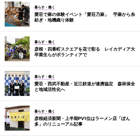
暮らす・働く
愛荘で麻の体験イベント「愛荘乃麻」 苧麻から糸
紡ぎ・地機織り体験
暮らす・働く
彦根・四番町スクエアを花で彩る レイカディア大
卒業生らがボランティアで
暮らす・働く
愛荘・西武不動産・近江鉄道が連携協定 森林保全
と地域活性化へ
暮らす・働く
彦根経済新聞・上半期PV1位はラーメン店「ぽん
多」のリニューアル記事