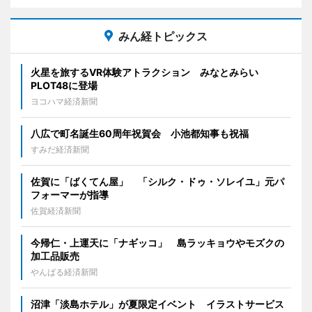
みん経トピックス
火星を旅するVR体験アトラクション みなとみらい
PLOT48に登場
ヨコハマ経済新聞
八広で町名誕生60周年祝賀会 小池都知事も祝福
すみだ経済新聞
佐賀に「ばくてん屋」 「シルク・ドゥ・ソレイユ」元パ
フォーマーが指導
佐賀経済新聞
今帰仁・上運天に「ナギッコ」 島ラッキョウやモズクの
加工品販売
やんばる経済新聞
沼津「淡島ホテル」が夏限定イベント イラストサービス