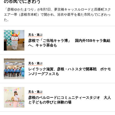
の市民でにぎわう
「彦根ゆかたまつり」が8月1日、夢京橋キャッスルロードと四番町スク
エア一帯（彦根市本町）で開かれ、浴衣や甚平を着た市民らでにぎわっ
た。
見る・遊ぶ
彦根で「ご当地キャラ博」 国内外159キャラ集結
へ、キャラ茶会も
見る・遊ぶ
レイラック滋賀、彦根・ハトスタで開幕戦 ポケモ
ンJリーグフェスも
見る・遊ぶ
彦根のベルロードにコミュニティースタジオ 大人
と子どもの学びと体験の場