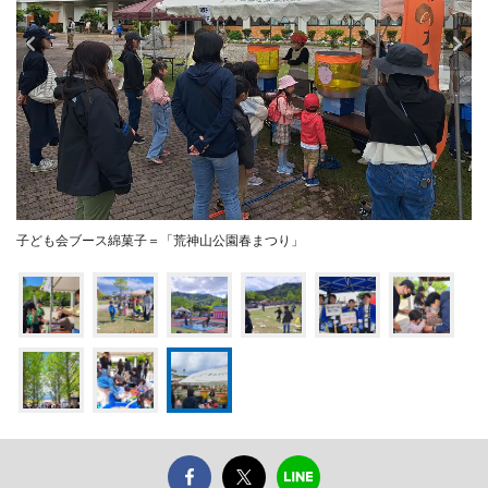
子ども会ブース綿菓子＝「荒神山公園春まつり」