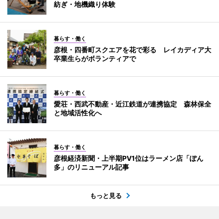
紡ぎ・地機織り体験
暮らす・働く
彦根・四番町スクエアを花で彩る レイカディア大
卒業生らがボランティアで
暮らす・働く
愛荘・西武不動産・近江鉄道が連携協定 森林保全
と地域活性化へ
暮らす・働く
彦根経済新聞・上半期PV1位はラーメン店「ぽん
多」のリニューアル記事
もっと見る