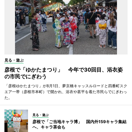
見る・遊ぶ
彦根で「ゆかたまつり」 今年で30回目、浴衣姿
の市民でにぎわう
「彦根ゆかたまつり」が8月1日、夢京橋キャッスルロードと四番町スク
エア一帯（彦根市本町）で開かれ、浴衣や甚平を着た市民らでにぎわっ
た。
見る・遊ぶ
彦根で「ご当地キャラ博」 国内外159キャラ集結
へ、キャラ茶会も