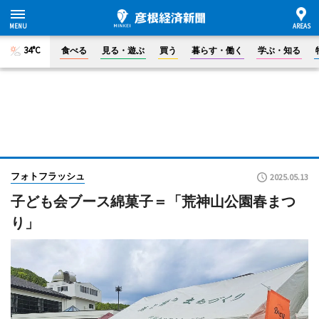
34°C
食べる
見る・遊ぶ
買う
暮らす・働く
学ぶ・知る
フォトフラッシュ
2025.05.13
子ども会ブース綿菓子＝「荒神山公園春まつ
り」