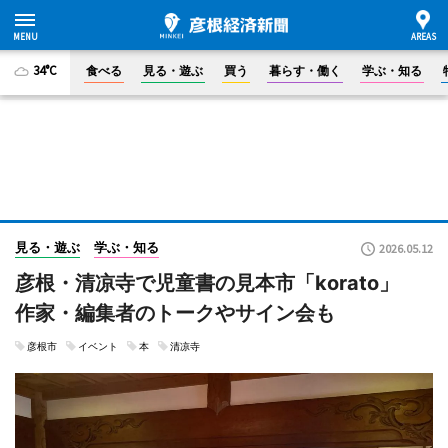
34°C
食べる
見る・遊ぶ
買う
暮らす・働く
学ぶ・知る
見る・遊ぶ
学ぶ・知る
2026.05.12
彦根・清凉寺で児童書の見本市「korato」
作家・編集者のトークやサイン会も
彦根市
イベント
本
清凉寺