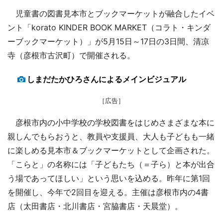
児童書の図書見本市とブックマーケットが融合したイベ
ント「korato KINDER BOOK MARKET（コラト・キンダ
ーブックマーケット）」が5月15日～17日の3日間、清凉
寺（彦根市古沢町）で開催される。
しまだたかひろさんによるメインビジュアル
［広告］
彦根市内の小中学校の学校図書をはじめさまざまな本に
親しんでもらおうと、教員や支援員、大人も子どもも一緒
に楽しめる見本市＆ブックマーケットとして企画された。
「こらと」の名称には「子どもたち（＝子ら）と本が出合
う場であってほしい」という思いを込める。昨年に第1回
を開催し、今年で2回目を迎える。主催は彦根市内の4書
店（太田書店・北川書店・宮脇書店・天晨堂）。