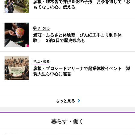
彦根・埋木舎で井伊直弼の子孫 お茶を通して「お
もてなしの心」伝える
学ぶ・知る
愛荘・ふるさと体験塾「びん細工手まり制作体
験」 2泊3日で歴史観光も
学ぶ・知る
彦根・プロシードアリーナで起業体験イベント 滋
賀大生ら中心に運営
もっと見る
暮らす・働く