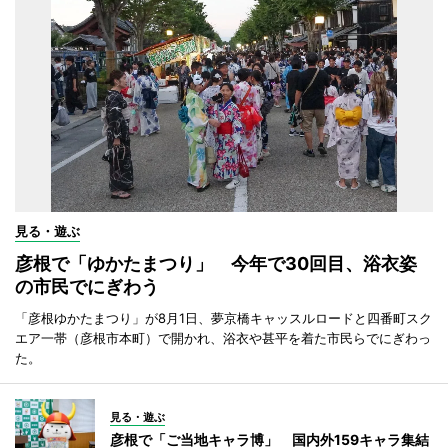
見る・遊ぶ
彦根で「ゆかたまつり」 今年で30回目、浴衣姿
の市民でにぎわう
「彦根ゆかたまつり」が8月1日、夢京橋キャッスルロードと四番町スク
エア一帯（彦根市本町）で開かれ、浴衣や甚平を着た市民らでにぎわっ
た。
見る・遊ぶ
彦根で「ご当地キャラ博」 国内外159キャラ集結