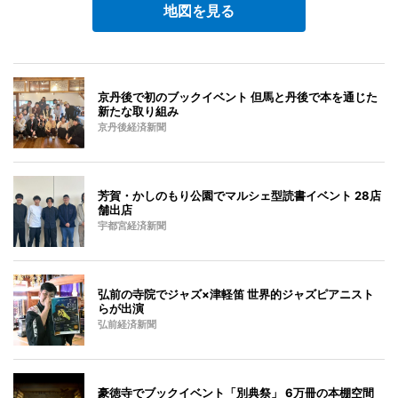
地図を見る
京丹後で初のブックイベント 但馬と丹後で本を通じた
新たな取り組み
京丹後経済新聞
芳賀・かしのもり公園でマルシェ型読書イベント 28店
舗出店
宇都宮経済新聞
弘前の寺院でジャズ×津軽笛 世界的ジャズピアニスト
らが出演
弘前経済新聞
豪徳寺でブックイベント「別典祭」 6万冊の本棚空間