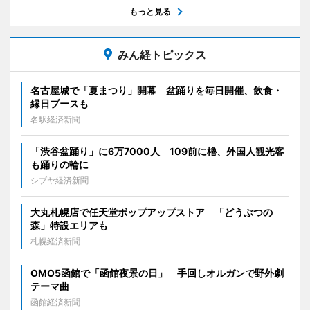
もっと見る
みん経トピックス
名古屋城で「夏まつり」開幕 盆踊りを毎日開催、飲食・
縁日ブースも
名駅経済新聞
「渋谷盆踊り」に6万7000人 109前に櫓、外国人観光客
も踊りの輪に
シブヤ経済新聞
大丸札幌店で任天堂ポップアップストア 「どうぶつの
森」特設エリアも
札幌経済新聞
OMO5函館で「函館夜景の日」 手回しオルガンで野外劇
テーマ曲
函館経済新聞