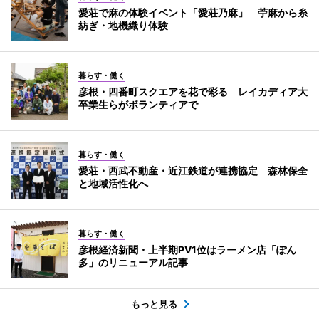
愛荘で麻の体験イベント「愛荘乃麻」 苧麻から糸
紡ぎ・地機織り体験
暮らす・働く
彦根・四番町スクエアを花で彩る レイカディア大
卒業生らがボランティアで
暮らす・働く
愛荘・西武不動産・近江鉄道が連携協定 森林保全
と地域活性化へ
暮らす・働く
彦根経済新聞・上半期PV1位はラーメン店「ぽん
多」のリニューアル記事
もっと見る