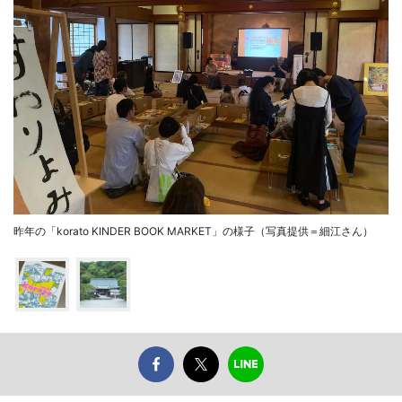
昨年の「korato KINDER BOOK MARKET」の様子（写真提供＝細江さん）