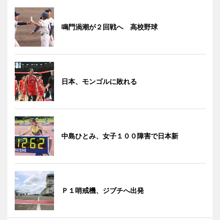
鳴門渦潮が２回戦へ 高校野球
日本、モンゴルに敗れる
中島ひとみ、女子１００障害で日本新
Ｐ１哨戒機、ジブチへ出発