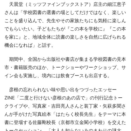
天晨堂（ミッツファインブックストア）店主の細江恵子
さんは「学校図書の選書の場としてだけではなく、楽しい
ことを盛り込んで、先生やその家族たちにも気軽に楽しん
でもらいたい。子どもたちが『この本を学校に』『この本
を家に』と、地域全体に読書の楽しさを自然に広げられる
機会になれば」と話す。
期間中、全国から出版社や書店が集まる学校図書の見本
市・書籍販売のほか、トークショーやワークショップ、サ
イン会も実施し、境内には飲食ブースも出店する。
彦根の忘れられない味や思い出をつづったエッセー
ZINE「二度と行けない彦根のあの店で」の刊行記念トー
クライブや、写真家・吉田亮人さんと装丁家・矢萩多聞さ
んが手がけた写真絵本「はたらく校長先生」をテーマに本
書に登場する佐藤剛校長（京都市立金閣小学校）を交えた
トークセッション、「大人も知らないみのまわりの謎大