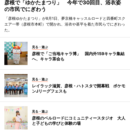
彦根で「ゆかたまつり」 今年で30回目、浴衣姿
の市民でにぎわう
「彦根ゆかたまつり」が8月1日、夢京橋キャッスルロードと四番町スク
エア一帯（彦根市本町）で開かれ、浴衣や甚平を着た市民らでにぎわっ
た。
見る・遊ぶ
彦根で「ご当地キャラ博」 国内外159キャラ集結
へ、キャラ茶会も
見る・遊ぶ
レイラック滋賀、彦根・ハトスタで開幕戦 ポケモ
ンJリーグフェスも
見る・遊ぶ
彦根のベルロードにコミュニティースタジオ 大人
と子どもの学びと体験の場