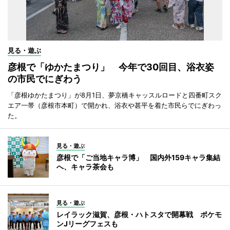
見る・遊ぶ
彦根で「ゆかたまつり」 今年で30回目、浴衣姿
の市民でにぎわう
「彦根ゆかたまつり」が8月1日、夢京橋キャッスルロードと四番町スク
エア一帯（彦根市本町）で開かれ、浴衣や甚平を着た市民らでにぎわっ
た。
見る・遊ぶ
彦根で「ご当地キャラ博」 国内外159キャラ集結
へ、キャラ茶会も
見る・遊ぶ
レイラック滋賀、彦根・ハトスタで開幕戦 ポケモ
ンJリーグフェスも