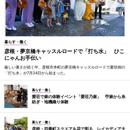
暮らす・働く
彦根・夢京橋キャッスルロードで「打ち水」 ひこ
にゃんお手伝い
厳しい暑さが続く中、彦根市本町の夢京橋キャッスルロードで夏恒例の
「打ち水」が7月24日から始まった。
暮らす・働く
愛荘で麻の体験イベント「愛荘乃麻」 苧麻から糸
紡ぎ・地機織り体験
暮らす・働く
彦根・四番町スクエアを花で彩る レイカディア大