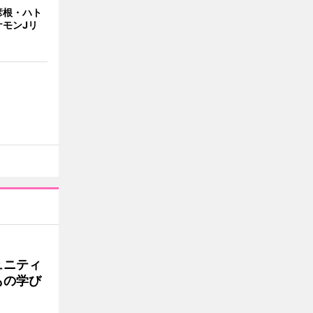
彦根・ハト
ケモンJリ
ュニティ
もの学び