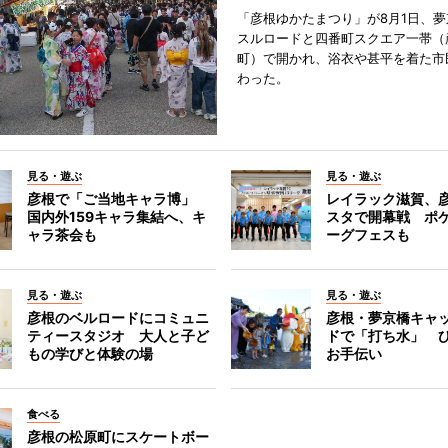
「彦根ゆかたまつり」が8月1日、
スルロードと四番町スクエア一帯（
町）で開かれ、浴衣や甚平を着た市
わった。
見る・遊ぶ
見る・遊ぶ
彦根で「ご当地キャラ博」
レイラック滋賀、
国内外159キャラ集結へ、キ
スタで開幕戦 ポ
ャラ茶会も
ーグフェスも
見る・遊ぶ
見る・遊ぶ
彦根のベルロードにコミュニ
彦根・夢京橋キャ
ティースタジオ 大人と子ど
ドで「打ち水」 
もの学びと体験の場
お手伝い
食べる
彦根の松原町にスケートボー