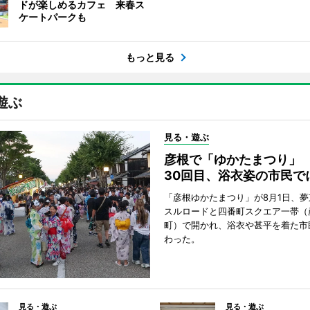
ドが楽しめるカフェ 来春ス
ケートパークも
もっと見る
遊ぶ
見る・遊ぶ
彦根で「ゆかたまつり」
30回目、浴衣姿の市民で
「彦根ゆかたまつり」が8月1日、
スルロードと四番町スクエア一帯（
町）で開かれ、浴衣や甚平を着た市
わった。
見る・遊ぶ
見る・遊ぶ