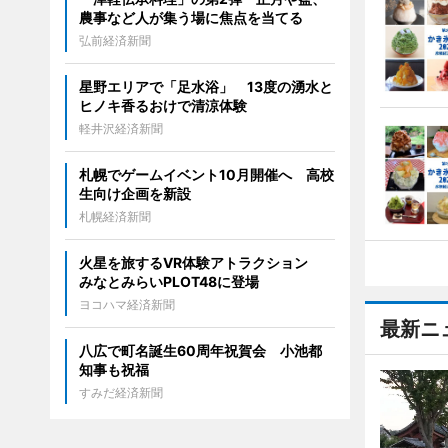
農事など人が集う場に焦点を当てる
弘前経済新聞
星野エリアで「足水浴」 13度の湧水と
ヒノキ香るおけで清涼体験
軽井沢経済新聞
札幌でゲームイベント10月開催へ 高校
生向け企画を新設
札幌経済新聞
火星を旅するVR体験アトラクション
みなとみらいPLOT48に登場
ヨコハマ経済新聞
最新ニ
八広で町名誕生60周年祝賀会 小池都
知事も祝福
すみだ経済新聞