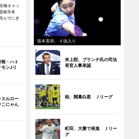
夢京橋キャッ
彦根市本
民らでにぎ
張本美和、４強入り
米上院、ブランチ氏の司法
彦根・ハト
長官人事承認
ケモンJリ
柏、開幕白星 Ｊリーグ
ッスルロー
ひこにゃん
町田、大勝で発進 Ｊリー
グ