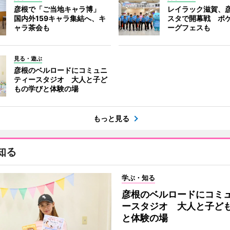
彦根で「ご当地キャラ博」
レイラック滋賀、
国内外159キャラ集結へ、キ
スタで開幕戦 ポ
ャラ茶会も
ーグフェスも
見る・遊ぶ
彦根のベルロードにコミュニ
ティースタジオ 大人と子ど
もの学びと体験の場
もっと見る
知る
学ぶ・知る
彦根のベルロードにコミ
ースタジオ 大人と子ど
と体験の場