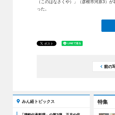
（このはなさくや）」（彦根市河原3）が
った。
前の
みん経トピックス
特集
「津軽伝承料理」の第2弾 正月や盆、