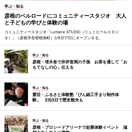
学ぶ・知る
彦根のベルロードにコミュニティースタジオ 大人
と子どもの学びと体験の場
コミュニティースタジオ「Lumiere STUDIO（リュミエールスタジ
オ）」（彦根市長曽根南町）が8月17日にオープンする。
学ぶ・知る
彦根・埋木舎で井伊直弼の子孫 お茶を通して「お
もてなしの心」伝える
学ぶ・知る
愛荘・ふるさと体験塾「びん細工手まり制作体
験」 2泊3日で歴史観光も
学ぶ・知る
彦根・プロシードアリーナで起業体験イベント 滋