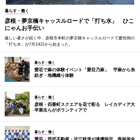
暮らす・働く
彦根・夢京橋キャッスルロードで「打ち水」 ひこ
にゃんお手伝い
厳しい暑さが続く中、彦根市本町の夢京橋キャッスルロードで夏恒例の
「打ち水」が7月24日から始まった。
暮らす・働く
愛荘で麻の体験イベント「愛荘乃麻」 苧麻から糸
紡ぎ・地機織り体験
暮らす・働く
彦根・四番町スクエアを花で彩る レイカディア大
卒業生らがボランティアで
暮らす・働く
愛荘・西武不動産・近江鉄道が連携協定 森林保全