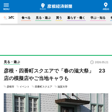
34°C
食べる
見る・遊ぶ
買う
暮らす・働く
学ぶ・知る
見る・遊ぶ
2026.05.21
彦根・四番町スクエアで「春の滋大祭」 23
店の模擬店やご当地キャラも
彦根市
イベント
四番町スクエア
滋賀大学