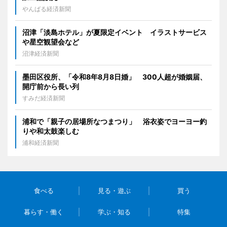
やんばる経済新聞
沼津「淡島ホテル」が夏限定イベント イラストサービス
や星空観望会など
沼津経済新聞
墨田区役所、「令和8年8月8日婚」 300人超が婚姻届、
開庁前から長い列
すみだ経済新聞
浦和で「親子の居場所なつまつり」 浴衣姿でヨーヨー釣
りや和太鼓楽しむ
浦和経済新聞
食べる
見る・遊ぶ
買う
暮らす・働く
学ぶ・知る
特集