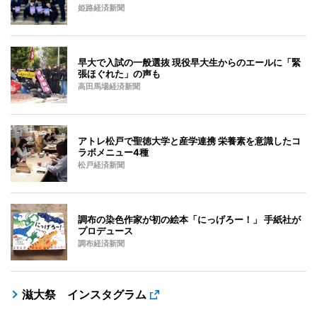
姫路経済新聞
早大で入試の一般選抜 現役早大生からのエールに「緊
張ほぐれた」の声も
高田馬場経済新聞
アトレ松戸で聖徳大学と産学連携 栄養素を意識したコ
ラボメニュー4種
松戸経済新聞
調布の染色作家が初の絵本「にっげろー！」 手紙社が
プロデュース
調布経済新聞
滋大祭 インスタグラム