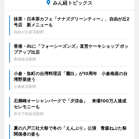
みん経トピックス
抹茶・日本茶カフェ「ナナズグリーンティー」、自由が丘2
号店 新メニューも
自由が丘経済新聞
香港・ifcに「フォーシーズンズ」直営ケーキショップ ポッ
プアップ出店
香港経済新聞
小倉・魚町の台湾料理店「麗白」が10周年 小倉南産の台
湾野菜使う
小倉経済新聞
石廊崎オーシャンパークで「夕涼会」 来場100万人達成
セレモニーも
伊豆下田経済新聞
夏の八戸三社大祭で冬の「えんぶり」公演 青森ねぶた祭
関係者の姿も