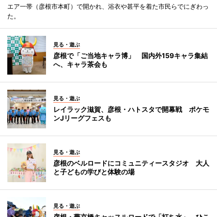
エア一帯（彦根市本町）で開かれ、浴衣や甚平を着た市民らでにぎわっ
た。
見る・遊ぶ
彦根で「ご当地キャラ博」 国内外159キャラ集結
へ、キャラ茶会も
見る・遊ぶ
レイラック滋賀、彦根・ハトスタで開幕戦 ポケモ
ンJリーグフェスも
見る・遊ぶ
彦根のベルロードにコミュニティースタジオ 大人
と子どもの学びと体験の場
見る・遊ぶ
彦根・夢京橋キャッスルロードで「打ち水」 ひこ