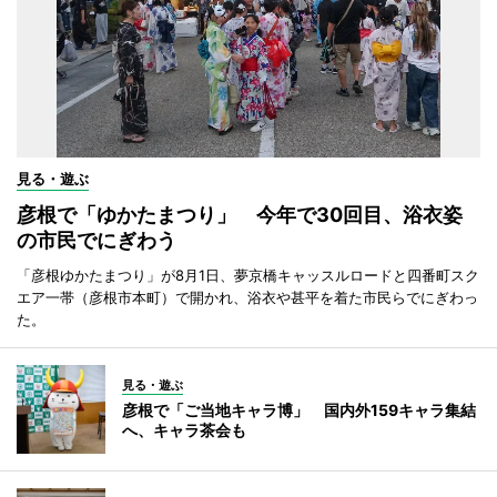
見る・遊ぶ
彦根で「ゆかたまつり」 今年で30回目、浴衣姿
の市民でにぎわう
「彦根ゆかたまつり」が8月1日、夢京橋キャッスルロードと四番町スク
エア一帯（彦根市本町）で開かれ、浴衣や甚平を着た市民らでにぎわっ
た。
見る・遊ぶ
彦根で「ご当地キャラ博」 国内外159キャラ集結
へ、キャラ茶会も