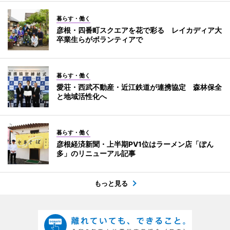
暮らす・働く
彦根・四番町スクエアを花で彩る レイカディア大
卒業生らがボランティアで
暮らす・働く
愛荘・西武不動産・近江鉄道が連携協定 森林保全
と地域活性化へ
暮らす・働く
彦根経済新聞・上半期PV1位はラーメン店「ぽん
多」のリニューアル記事
もっと見る