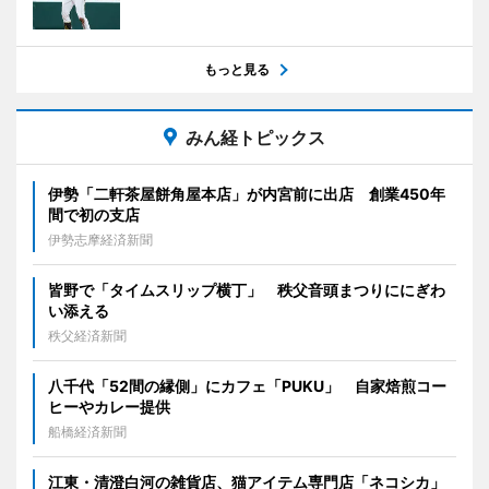
もっと見る
みん経トピックス
伊勢「二軒茶屋餅角屋本店」が内宮前に出店 創業450年
間で初の支店
伊勢志摩経済新聞
皆野で「タイムスリップ横丁」 秩父音頭まつりににぎわ
い添える
秩父経済新聞
八千代「52間の縁側」にカフェ「PUKU」 自家焙煎コー
ヒーやカレー提供
船橋経済新聞
江東・清澄白河の雑貨店、猫アイテム専門店「ネコシカ」