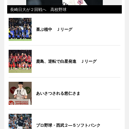
長崎日大が２回戦へ 高校野球
喜ぶ植中 Ｊリーグ
鹿島、逆転で白星発進 Ｊリーグ
あいさつされる悠仁さま
プロ野球・西武２―５ソフトバンク