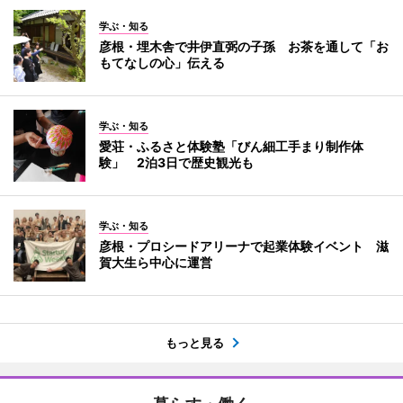
学ぶ・知る
彦根・埋木舎で井伊直弼の子孫 お茶を通して「お
もてなしの心」伝える
学ぶ・知る
愛荘・ふるさと体験塾「びん細工手まり制作体
験」 2泊3日で歴史観光も
学ぶ・知る
彦根・プロシードアリーナで起業体験イベント 滋
賀大生ら中心に運営
もっと見る