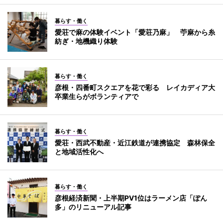
暮らす・働く
愛荘で麻の体験イベント「愛荘乃麻」 苧麻から糸
紡ぎ・地機織り体験
暮らす・働く
彦根・四番町スクエアを花で彩る レイカディア大
卒業生らがボランティアで
暮らす・働く
愛荘・西武不動産・近江鉄道が連携協定 森林保全
と地域活性化へ
暮らす・働く
彦根経済新聞・上半期PV1位はラーメン店「ぽん
多」のリニューアル記事