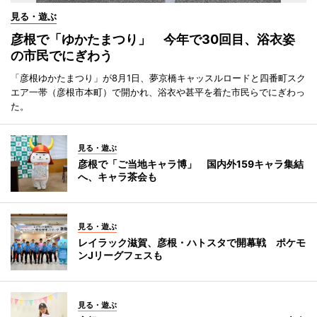
見る・遊ぶ
彦根で「ゆかたまつり」 今年で30回目、浴衣姿
の市民でにぎわう
「彦根ゆかたまつり」が8月1日、夢京橋キャッスルロードと四番町スク
エア一帯（彦根市本町）で開かれ、浴衣や甚平を着た市民らでにぎわっ
た。
見る・遊ぶ
彦根で「ご当地キャラ博」 国内外159キャラ集結
へ、キャラ茶会も
見る・遊ぶ
レイラック滋賀、彦根・ハトスタで開幕戦 ポケモ
ンJリーグフェスも
見る・遊ぶ