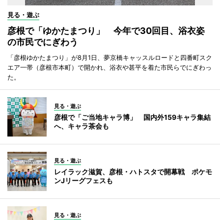
見る・遊ぶ
彦根で「ゆかたまつり」 今年で30回目、浴衣姿
の市民でにぎわう
「彦根ゆかたまつり」が8月1日、夢京橋キャッスルロードと四番町スク
エア一帯（彦根市本町）で開かれ、浴衣や甚平を着た市民らでにぎわっ
た。
見る・遊ぶ
彦根で「ご当地キャラ博」 国内外159キャラ集結
へ、キャラ茶会も
見る・遊ぶ
レイラック滋賀、彦根・ハトスタで開幕戦 ポケモ
ンJリーグフェスも
見る・遊ぶ