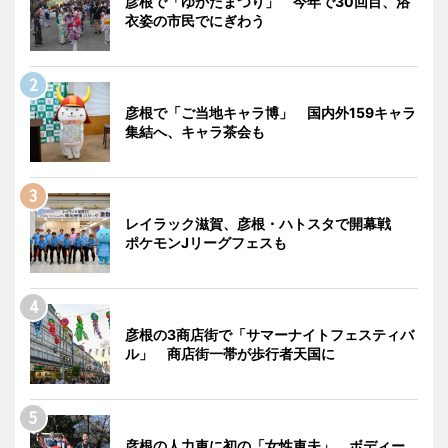
彦根で「ゆかたまつり」 今年で30回目、浴
衣姿の市民でにぎわう
彦根で「ご当地キャラ博」 国内外159キャラ
集結へ、キャラ茶会も
レイラック滋賀、彦根・ハトスタで開幕戦
ポケモンJリーグフェスも
彦根の3商店街で「サマーナイトフェスティバ
ル」 商店街一帯が歩行者天国に
彦根の人力車に初の「女性車夫」 ボディー