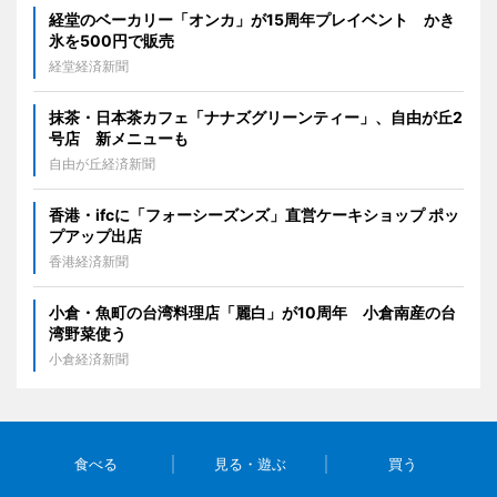
経堂のベーカリー「オンカ」が15周年プレイベント かき
氷を500円で販売
経堂経済新聞
抹茶・日本茶カフェ「ナナズグリーンティー」、自由が丘2
号店 新メニューも
自由が丘経済新聞
香港・ifcに「フォーシーズンズ」直営ケーキショップ ポッ
プアップ出店
香港経済新聞
小倉・魚町の台湾料理店「麗白」が10周年 小倉南産の台
湾野菜使う
小倉経済新聞
食べる
見る・遊ぶ
買う