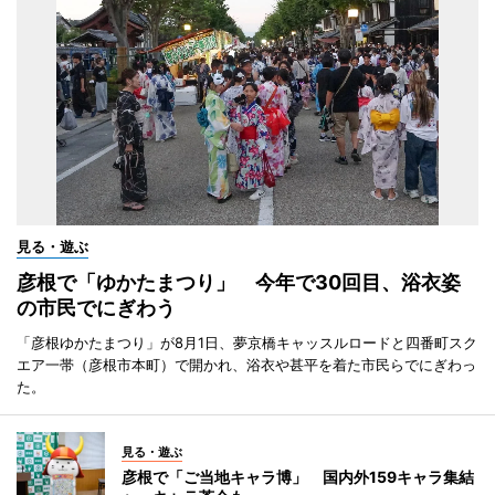
見る・遊ぶ
彦根で「ゆかたまつり」 今年で30回目、浴衣姿
の市民でにぎわう
「彦根ゆかたまつり」が8月1日、夢京橋キャッスルロードと四番町スク
エア一帯（彦根市本町）で開かれ、浴衣や甚平を着た市民らでにぎわっ
た。
見る・遊ぶ
彦根で「ご当地キャラ博」 国内外159キャラ集結