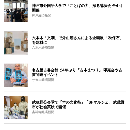
神戸市外国語大学で「ことばの力」探る講演会 全4回
開催
神戸経済新聞
六本木「文喫」で外山翔さんによる企画展 「秋保石」
を題材に
六本木経済新聞
名古屋古書会館で4年ぶり「古本まつり」 即売会や古
書関連イベント
サカエ経済新聞
武蔵野公会堂で「本の文化祭」「SFマルシェ」 武蔵野
市が社会実験で開催
吉祥寺経済新聞