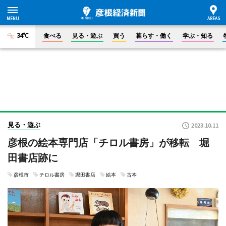
34°C
食べる
見る・遊ぶ
買う
暮らす・働く
学ぶ・知る
見る・遊ぶ
2023.10.11
彦根の絵本専門店「チロル書房」が移転 堀
田書店跡に
彦根市
チロル書房
堀田書店
絵本
古本