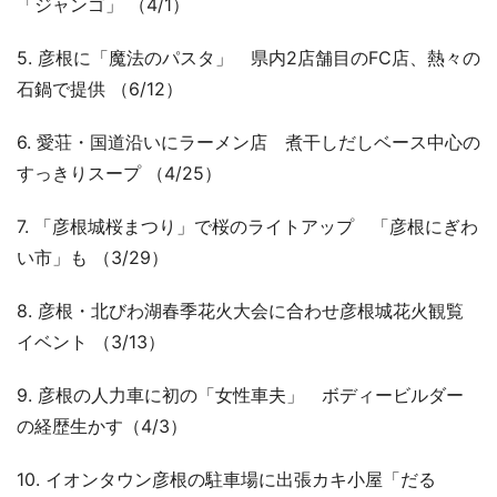
「ジャンゴ」 （4/1）
5. 彦根に「魔法のパスタ」 県内2店舗目のFC店、熱々の
石鍋で提供 （6/12）
6. 愛荘・国道沿いにラーメン店 煮干しだしベース中心の
すっきりスープ （4/25）
7. 「彦根城桜まつり」で桜のライトアップ 「彦根にぎわ
い市」も （3/29）
8. 彦根・北びわ湖春季花火大会に合わせ彦根城花火観覧
イベント （3/13）
9. 彦根の人力車に初の「女性車夫」 ボディービルダー
の経歴生かす（4/3）
10. イオンタウン彦根の駐車場に出張カキ小屋「だる