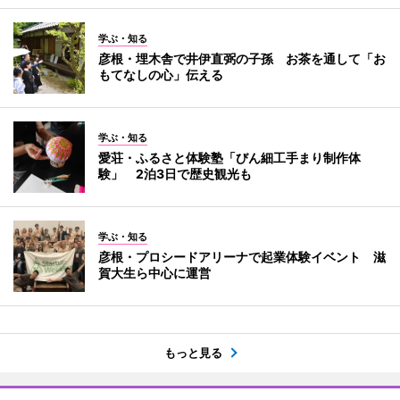
学ぶ・知る
彦根・埋木舎で井伊直弼の子孫 お茶を通して「お
もてなしの心」伝える
学ぶ・知る
愛荘・ふるさと体験塾「びん細工手まり制作体
験」 2泊3日で歴史観光も
学ぶ・知る
彦根・プロシードアリーナで起業体験イベント 滋
賀大生ら中心に運営
もっと見る