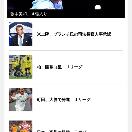
張本美和、４強入り
米上院、ブランチ氏の司法長官人事承認
柏、開幕白星 Ｊリーグ
町田、大勝で発進 Ｊリーグ