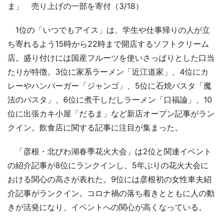
ま」 売り上げの一部を寄付（3/18）
1位の「いつでもアイス」は、学生や仕事帰りの人が立
ち寄れるよう15時から22時まで開店するソフトクリーム
店。盛り付けには国産フルーツを使いさっぱりとした口当
たりが特徴。3位に家系ラーメン「近江道家」、4位にカ
レーやハンバーガー「ジャンゴ」、5位に石焼パスタ「魔
法のパスタ」、6位に煮干しだしラーメン「口福論」、10
位に出張カキ小屋「だるま」など新店オープン記事がラン
クイン。飲食店に関する記事に注目が集まった。
「彦根・北びわ湖春季花火大会」は2位と関連イベント
の紹介記事が8位にランクインし、5年ぶりの花火大会に
おける関心の高さが表れた。9位には彦根初の女性車夫紹
介記事がランクイン。コロナ禍の落ち着きとともに人の動
きが活発になり、イベントへの関心が高くなっている。