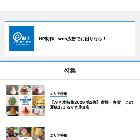
HP制作、web広告でお困りなら！
特集
エリア特集
【かき氷特集2026 第2弾】彦根・多賀 この
夏味わえるかき氷8店
エリア特集