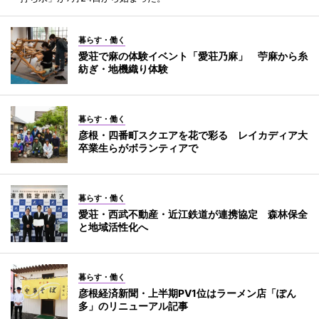
暮らす・働く
愛荘で麻の体験イベント「愛荘乃麻」 苧麻から糸
紡ぎ・地機織り体験
暮らす・働く
彦根・四番町スクエアを花で彩る レイカディア大
卒業生らがボランティアで
暮らす・働く
愛荘・西武不動産・近江鉄道が連携協定 森林保全
と地域活性化へ
暮らす・働く
彦根経済新聞・上半期PV1位はラーメン店「ぽん
多」のリニューアル記事