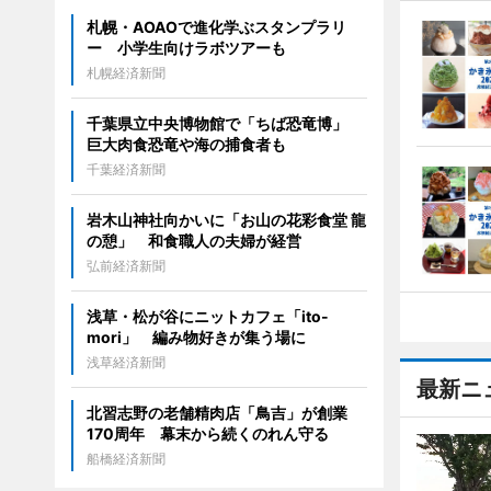
札幌・AOAOで進化学ぶスタンプラリ
ー 小学生向けラボツアーも
札幌経済新聞
千葉県立中央博物館で「ちば恐竜博」
巨大肉食恐竜や海の捕食者も
千葉経済新聞
岩木山神社向かいに「お山の花彩食堂 龍
の憩」 和食職人の夫婦が経営
弘前経済新聞
浅草・松が谷にニットカフェ「ito-
mori」 編み物好きが集う場に
浅草経済新聞
最新ニ
北習志野の老舗精肉店「鳥吉」が創業
170周年 幕末から続くのれん守る
船橋経済新聞