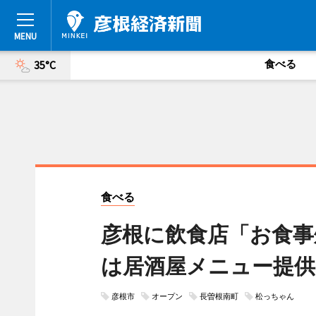
食べる
35°C
食べる
彦根に飲食店「お食事
は居酒屋メニュー提供
彦根市
オープン
長曽根南町
松っちゃん