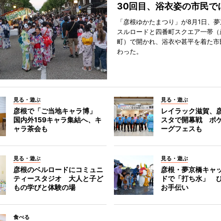
30回目、浴衣姿の市民で
「彦根ゆかたまつり」が8月1日、
スルロードと四番町スクエア一帯（
町）で開かれ、浴衣や甚平を着た市
わった。
見る・遊ぶ
見る・遊ぶ
彦根で「ご当地キャラ博」
レイラック滋賀、
国内外159キャラ集結へ、キ
スタで開幕戦 ポ
ャラ茶会も
ーグフェスも
見る・遊ぶ
見る・遊ぶ
彦根のベルロードにコミュニ
彦根・夢京橋キャ
ティースタジオ 大人と子ど
ドで「打ち水」 
もの学びと体験の場
お手伝い
食べる