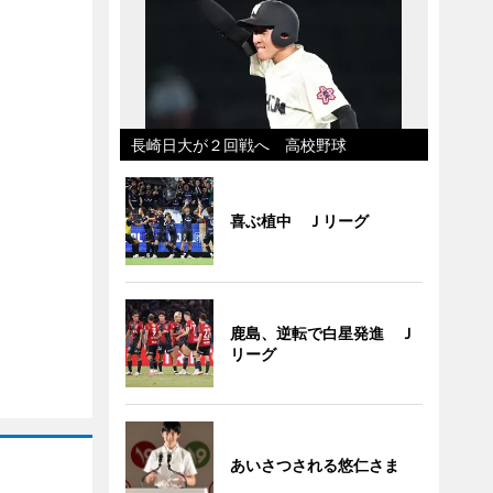
長崎日大が２回戦へ 高校野球
喜ぶ植中 Ｊリーグ
鹿島、逆転で白星発進 Ｊ
リーグ
あいさつされる悠仁さま