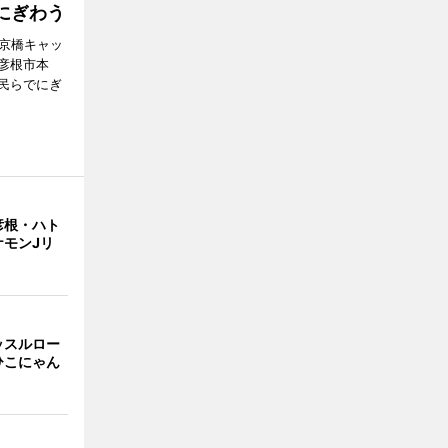
にぎわう
夢京橋キャッ
彦根市本
民らでにぎ
彦根・ハト
ケモンJリ
ッスルロー
ひこにゃん