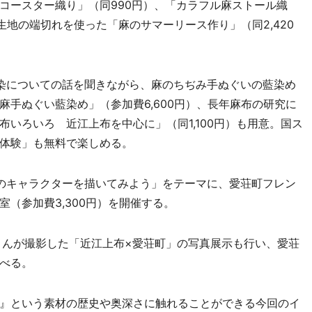
コースター織り」（同990円）、「カラフル麻ストール織
生地の端切れを使った「麻のサマーリース作り」（同2,420
染についての話を聞きながら、麻のちぢみ手ぬぐいの藍染め
手ぬぐい藍染め」（参加費6,600円）、長年麻布の研究に
いろいろ 近江上布を中心に」（同1,100円）も用意。国ス
体験」も無料で楽しめる。
のキャラクターを描いてみよう」をテーマに、愛荘町フレン
（参加費3,300円）を開催する。
さんが撮影した「近江上布×愛荘町」の写真展示も行い、愛荘
べる。
』という素材の歴史や奥深さに触れることができる今回のイ