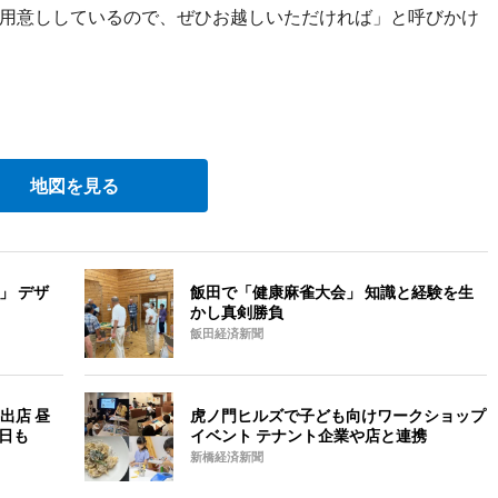
用意ししているので、ぜひお越しいただければ」と呼びかけ
地図を見る
」 デザ
飯田で「健康麻雀大会」 知識と経験を生
かし真剣勝負
飯田経済新聞
出店 昼
虎ノ門ヒルズで子ども向けワークショップ
の日も
イベント テナント企業や店と連携
新橋経済新聞