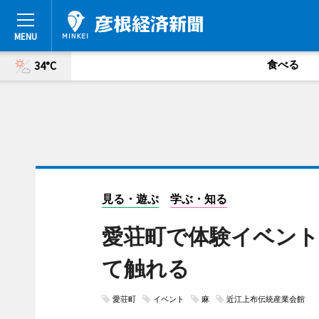
食べる
34°C
見る・遊ぶ
学ぶ・知る
愛荘町で体験イベント
て触れる
愛荘町
イベント
麻
近江上布伝統産業会館