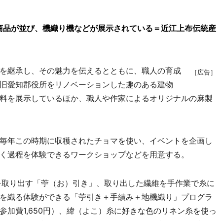
商品が並び、機織り機などが展示されている＝近江上布伝統産
を継承し、その魅力を伝えるとともに、職人の育成
［広告］
旧愛知郡役所をリノベーションした趣のある建物
料を展示しているほか、職人や作家によるオリジナルの麻製
毎年この時期に収穫されたチョマを使い、イベントを企画し
く過程を体験できるワークショップなどを用意する。
を取り出す「苧（お）引き」、取り出した繊維を手作業で糸に
を織る体験ができる「苧引き＋手績み＋地機織り」プログラ
加費1,650円）、緯（よこ）糸に好きな色のリネン糸を使っ