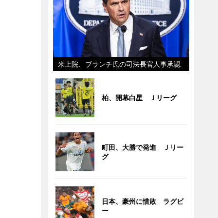
米上院、ブランチ氏の司法長官人事承認
柏、開幕白星 Ｊリーグ
町田、大勝で発進 Ｊリー
グ
日本、豪州に惜敗 ラグビ
ー