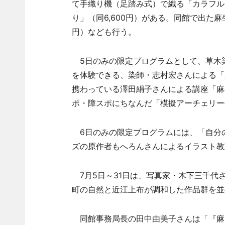
て手織り機（足踏み式）で織る「カラフル
り」（同6,600円）がある。同館で出た麻
円）なども行う。
5日のみの限定プログラムとして、草木
を体験できる、染師・志村宏さんによる「麻
携わっている澤田絹子さんによる講座「麻布
ポ・障スポにちなんだ「模擬アーチェリー
6日のみの限定プログラムには、「自分
ズの原作者もへろんさんによるイラスト教室
7月5日～31日は、写真家・木下三千代
町の自然と近江上布が調和した作品群を並
同館事務局長の田中由美子さんは「『麻