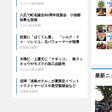
ヨコハマ経済新聞
八広で町名誕生60周年祝賀会 小池都
知事も祝福
すみだ経済新聞
佐賀に「ばくてん屋」 「シルク・ド
ゥ・ソレイユ」元パフォーマーが指導
佐賀経済新聞
今帰仁・上運天に「ナギッコ」 島ラッ
キョウやモズクの加工品販売
やんばる経済新聞
最新ニ
沼津「淡島ホテル」が夏限定イベント
イラストサービスや星空観望会など
沼津経済新聞