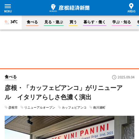
34°C
食べる
見る・遊ぶ
買う
暮らす・働く
学ぶ・知る
食べる
2025.09.04
彦根・「カッフェビアンコ」がリニューア
ル イタリアらしさ色濃く演出
彦根市
リニューアルオープン
カッフェビアンコ
南川瀬町