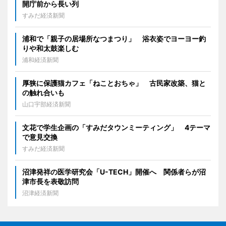
開庁前から長い列
すみだ経済新聞
浦和で「親子の居場所なつまつり」 浴衣姿でヨーヨー釣
りや和太鼓楽しむ
浦和経済新聞
厚狭に保護猫カフェ「ねことおちゃ」 古民家改築、猫と
の触れ合いも
山口宇部経済新聞
文花で学生企画の「すみだタウンミーティング」 4テーマ
で意見交換
すみだ経済新聞
沼津発祥の医学研究会「U-TECH」開催へ 関係者らが沼
津市長を表敬訪問
沼津経済新聞