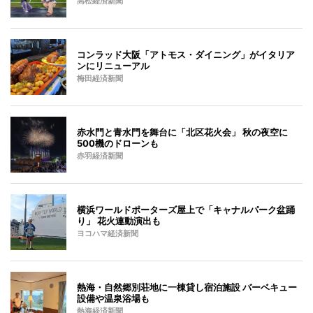
高松経済新聞
コンラッド大阪「アトモス・ダイニング」がイタリア
ンにリニューアル
梅田経済新聞
赤水門と青水門を舞台に「北区花火会」 秋の夜空に
500機のドローンも
赤羽経済新聞
横浜ワールドポーターズ屋上で「キャナルパーク盆踊
り」 花火連動演出も
ヨコハマ経済新聞
熱海・自然郷別荘地に一棟貸し宿泊施設 バーベキュー
設備や温泉浴場も
熱海経済新聞