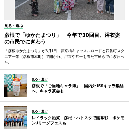
見る・遊ぶ
彦根で「ゆかたまつり」 今年で30回目、浴衣姿
の市民でにぎわう
「彦根ゆかたまつり」が8月1日、夢京橋キャッスルロードと四番町スク
エア一帯（彦根市本町）で開かれ、浴衣や甚平を着た市民らでにぎわっ
た。
見る・遊ぶ
彦根で「ご当地キャラ博」 国内外159キャラ集結
へ、キャラ茶会も
見る・遊ぶ
レイラック滋賀、彦根・ハトスタで開幕戦 ポケモ
ンJリーグフェスも