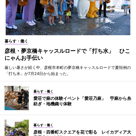
暮らす・働く
彦根・夢京橋キャッスルロードで「打ち水」 ひこ
にゃんお手伝い
厳しい暑さが続く中、彦根市本町の夢京橋キャッスルロードで夏恒例の
「打ち水」が7月24日から始まった。
暮らす・働く
愛荘で麻の体験イベント「愛荘乃麻」 苧麻から糸
紡ぎ・地機織り体験
暮らす・働く
彦根・四番町スクエアを花で彩る レイカディア大