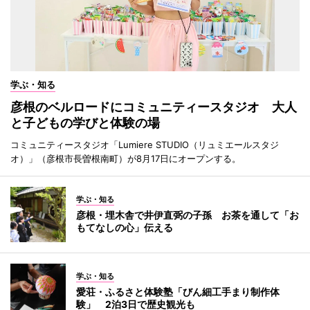
学ぶ・知る
彦根のベルロードにコミュニティースタジオ 大人
と子どもの学びと体験の場
コミュニティースタジオ「Lumiere STUDIO（リュミエールスタジ
オ）」（彦根市長曽根南町）が8月17日にオープンする。
学ぶ・知る
彦根・埋木舎で井伊直弼の子孫 お茶を通して「お
もてなしの心」伝える
学ぶ・知る
愛荘・ふるさと体験塾「びん細工手まり制作体
験」 2泊3日で歴史観光も