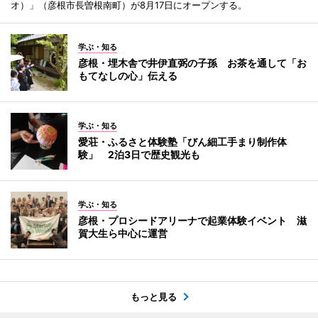
オ）」（彦根市長曽根南町）が8月17日にオープンする。
学ぶ・知る
彦根・埋木舎で井伊直弼の子孫 お茶を通して「お
もてなしの心」伝える
学ぶ・知る
愛荘・ふるさと体験塾「びん細工手まり制作体
験」 2泊3日で歴史観光も
学ぶ・知る
彦根・プロシードアリーナで起業体験イベント 滋
賀大生ら中心に運営
もっと見る