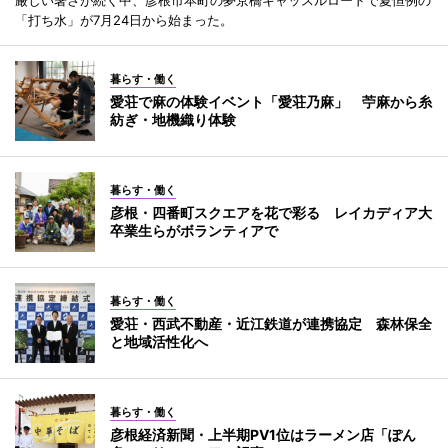
厳しい暑さが続く中、彦根市本町の夢京橋キャッスルロードで夏恒例の
「打ち水」が7月24日から始まった。
暮らす・働く
愛荘で麻の体験イベント「愛荘乃麻」 苧麻から糸
紡ぎ・地機織り体験
暮らす・働く
彦根・四番町スクエアを花で彩る レイカディア大
卒業生らがボランティアで
暮らす・働く
愛荘・西武不動産・近江鉄道が連携協定 森林保全
と地域活性化へ
暮らす・働く
彦根経済新聞・上半期PV1位はラーメン店「ぽん