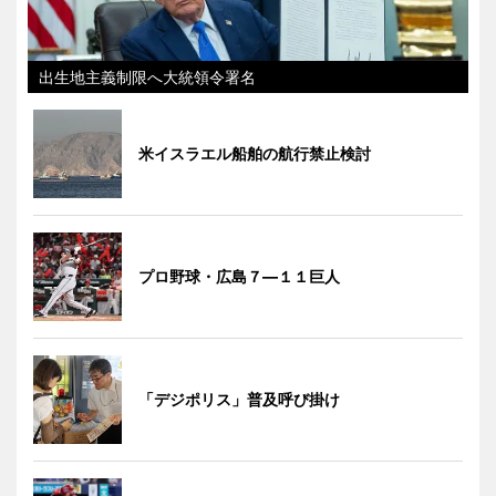
出生地主義制限へ大統領令署名
米イスラエル船舶の航行禁止検討
プロ野球・広島７―１１巨人
「デジポリス」普及呼び掛け