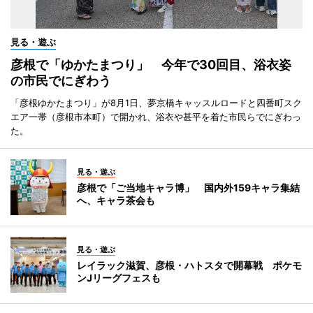
見る・遊ぶ
彦根で「ゆかたまつり」 今年で30回目、浴衣姿
の市民でにぎわう
「彦根ゆかたまつり」が8月1日、夢京橋キャッスルロードと四番町スク
エア一帯（彦根市本町）で開かれ、浴衣や甚平を着た市民らでにぎわっ
た。
見る・遊ぶ
彦根で「ご当地キャラ博」 国内外159キャラ集結
へ、キャラ茶会も
見る・遊ぶ
レイラック滋賀、彦根・ハトスタで開幕戦 ポケモ
ンJリーグフェスも