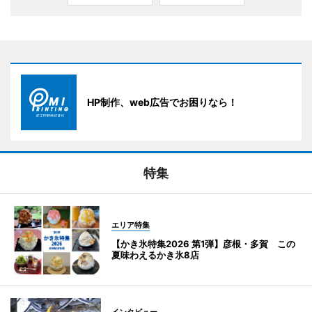
HP制作、web広告でお困りなら！
特集
エリア特集
【かき氷特集2026 第1弾】彦根・多賀 この
夏味わえるかき氷8店