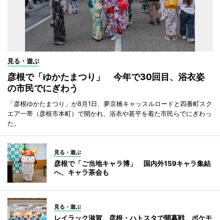
見る・遊ぶ
彦根で「ゆかたまつり」 今年で30回目、浴衣姿
の市民でにぎわう
「彦根ゆかたまつり」が8月1日、夢京橋キャッスルロードと四番町スク
エア一帯（彦根市本町）で開かれ、浴衣や甚平を着た市民らでにぎわっ
た。
見る・遊ぶ
彦根で「ご当地キャラ博」 国内外159キャラ集結
へ、キャラ茶会も
見る・遊ぶ
レイラック滋賀、彦根・ハトスタで開幕戦 ポケモ