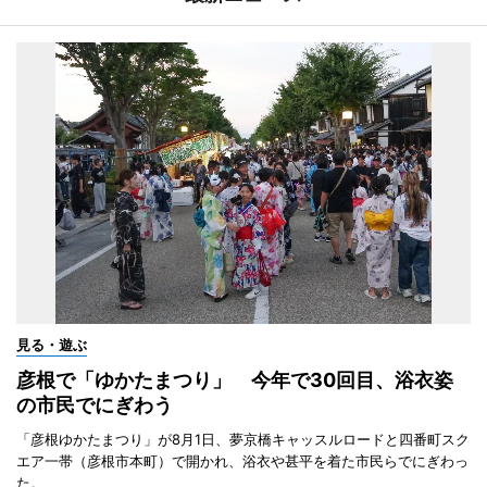
見る・遊ぶ
彦根で「ゆかたまつり」 今年で30回目、浴衣姿
の市民でにぎわう
「彦根ゆかたまつり」が8月1日、夢京橋キャッスルロードと四番町スク
エア一帯（彦根市本町）で開かれ、浴衣や甚平を着た市民らでにぎわっ
た。