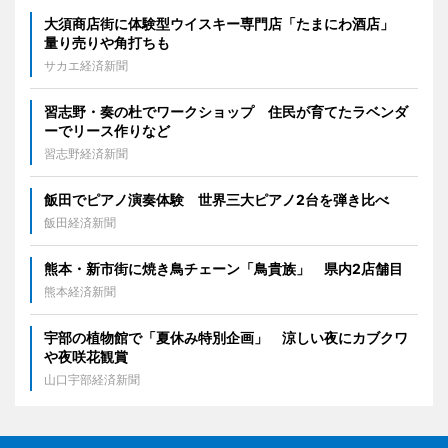
大須商店街に体験型ウイスキー専門店「たまにわ酒店」
量り売りや角打ちも
サカエ経済新聞
習志野・奏の杜でワークショップ 住民が育てたラベンダ
ーでリース作りなど
習志野経済新聞
飯田でピアノ演奏体験 世界三大ピアノ2台を弾き比べ
飯田経済新聞
熊本・新市街に焼き鳥チェーン「鳥貴族」 県内2店舗目
熊本経済新聞
宇部の植物館で「夏休み特別企画」 涼しい夜にカブクワ
や夜咲花観賞
山口宇部経済新聞