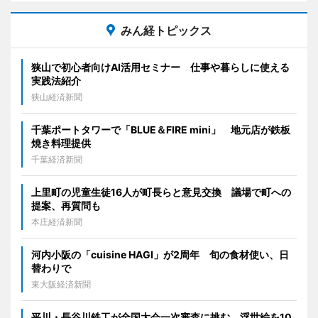
みん経トピックス
狭山で初心者向けAI活用セミナー 仕事や暮らしに使える
実践法紹介
狭山経済新聞
千葉ポートタワーで「BLUE＆FIRE mini」 地元店が鉄板
焼き料理提供
千葉経済新聞
上里町の児童生徒16人が町長らと意見交換 議場で町への
提案、再質問も
本庄経済新聞
河内小阪の「cuisine HAGI」が2周年 旬の食材使い、日
替わりで
東大阪経済新聞
平川・長谷川鉄工が全国大会一次審査に挑む 浮世絵を10