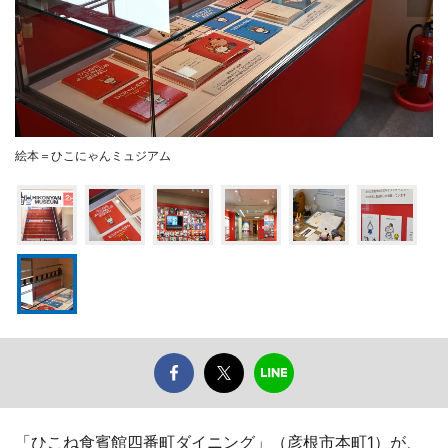
絵本＝ひこにゃんミュジアム
「ひこね食賓館四番町ダイニング」（彦根市本町1）が、