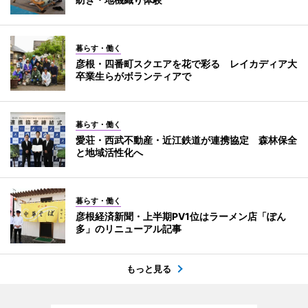
暮らす・働く
彦根・四番町スクエアを花で彩る レイカディア大
卒業生らがボランティアで
暮らす・働く
愛荘・西武不動産・近江鉄道が連携協定 森林保全
と地域活性化へ
暮らす・働く
彦根経済新聞・上半期PV1位はラーメン店「ぽん
多」のリニューアル記事
もっと見る