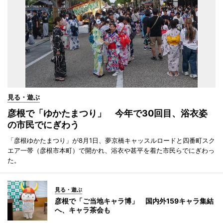
見る・遊ぶ
彦根で「ゆかたまつり」 今年で30回目、浴衣姿
の市民でにぎわう
「彦根ゆかたまつり」が8月1日、夢京橋キャッスルロードと四番町スク
エア一帯（彦根市本町）で開かれ、浴衣や甚平を着た市民らでにぎわっ
た。
見る・遊ぶ
彦根で「ご当地キャラ博」 国内外159キャラ集結
へ、キャラ茶会も