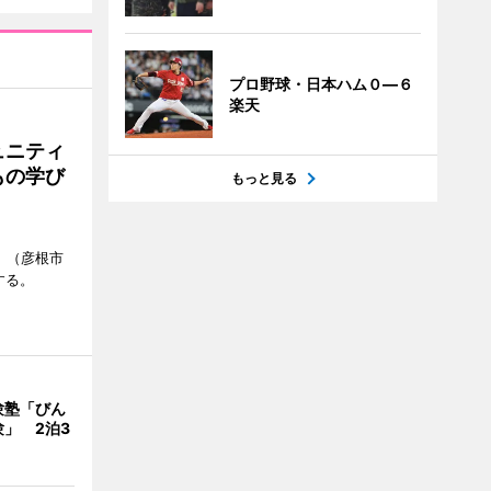
プロ野球・日本ハム０―６
楽天
ュニティ
もの学び
もっと見る
」（彦根市
する。
験塾「びん
」 2泊3