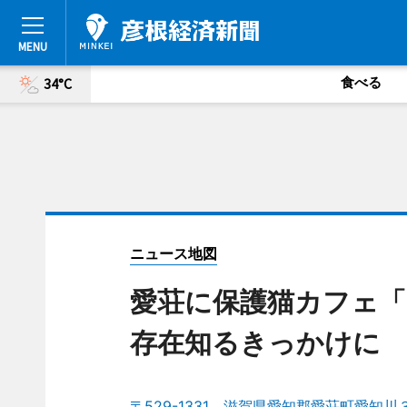
食べる
34°C
ニュース地図
愛荘に保護猫カフェ「
存在知るきっかけに
〒529-1331 滋賀県愛知郡愛荘町愛知