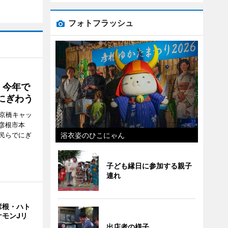
フォトフラッシュ
 今年で
にぎわう
夢京橋キャッ
彦根市本
浴衣姿のひこにゃん
民らでにぎ
子ども縁日に参加する親子
連れ
彦根・ハト
ケモンJリ
出店者の様子