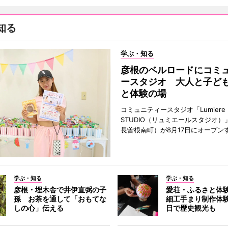
知る
学ぶ・知る
彦根のベルロードにコミ
ースタジオ 大人と子ど
と体験の場
コミュニティースタジオ「Lumiere
STUDIO（リュミエールスタジオ）
長曽根南町）が8月17日にオープン
学ぶ・知る
学ぶ・知る
彦根・埋木舎で井伊直弼の子
愛荘・ふるさと体
孫 お茶を通して「おもてな
細工手まり制作体験
しの心」伝える
日で歴史観光も