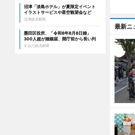
沼津「淡島ホテル」が夏限定イベント
イラストサービスや星空観望会など
沼津経済新聞
最新ニ
墨田区役所、「令和8年8月8日婚」
300人超が婚姻届、開庁前から長い列
すみだ経済新聞