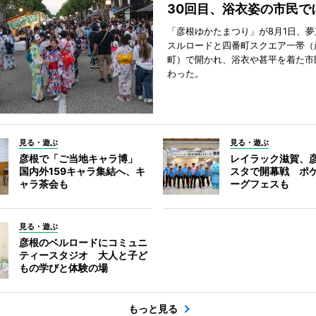
30回目、浴衣姿の市民で
「彦根ゆかたまつり」が8月1日、
スルロードと四番町スクエア一帯（
町）で開かれ、浴衣や甚平を着た市
わった。
見る・遊ぶ
見る・遊ぶ
彦根で「ご当地キャラ博」
レイラック滋賀、
国内外159キャラ集結へ、キ
スタで開幕戦 ポ
ャラ茶会も
ーグフェスも
見る・遊ぶ
彦根のベルロードにコミュニ
ティースタジオ 大人と子ど
もの学びと体験の場
もっと見る