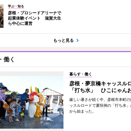
学ぶ・知る
彦根・プロシードアリーナで
起業体験イベント 滋賀大生
ら中心に運営
もっと見る
・働く
暮らす・働く
彦根・夢京橋キャッスル
「打ち水」 ひこにゃん
厳しい暑さが続く中、彦根市本町の
ッスルロードで夏恒例の「打ち水」が
から始まった。