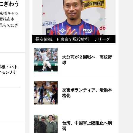
にぎわう
夢京橋キャッ
彦根市本
民らでにぎ
長友佑都、Ｆ東京で現役続行 Ｊリーグ
大分商が２回戦へ 高校野
球
彦根・ハト
ケモンJリ
災害ボランティア、活動本
格化
台湾、中国軍上陸阻止へ演
習