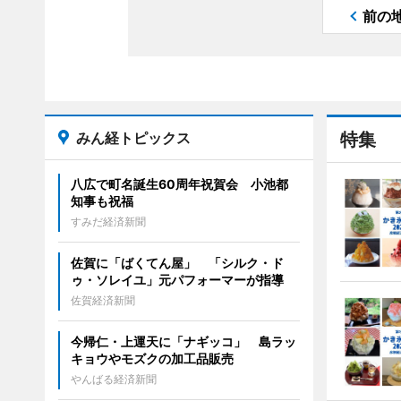
前の
みん経トピックス
特集
八広で町名誕生60周年祝賀会 小池都
知事も祝福
すみだ経済新聞
佐賀に「ばくてん屋」 「シルク・ド
ゥ・ソレイユ」元パフォーマーが指導
佐賀経済新聞
今帰仁・上運天に「ナギッコ」 島ラッ
キョウやモズクの加工品販売
やんばる経済新聞