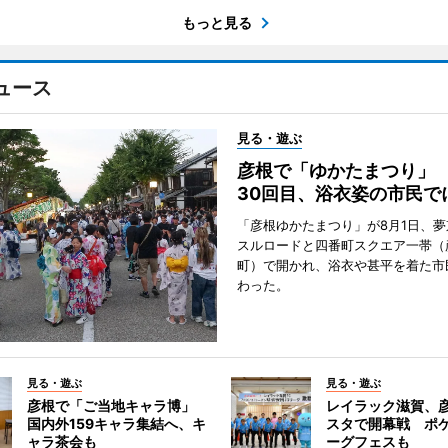
もっと見る
ュース
見る・遊ぶ
彦根で「ゆかたまつり」
30回目、浴衣姿の市民で
「彦根ゆかたまつり」が8月1日、
スルロードと四番町スクエア一帯（
町）で開かれ、浴衣や甚平を着た市
わった。
見る・遊ぶ
見る・遊ぶ
彦根で「ご当地キャラ博」
レイラック滋賀、
国内外159キャラ集結へ、キ
スタで開幕戦 ポ
ャラ茶会も
ーグフェスも