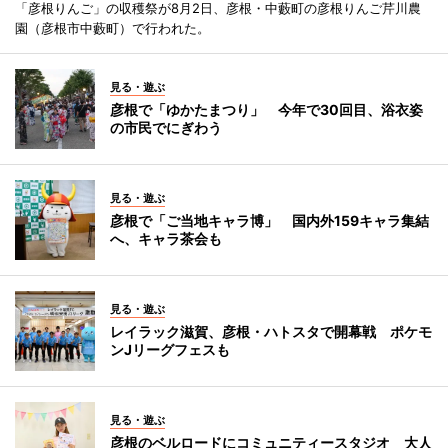
「彦根りんご」の収穫祭が8月2日、彦根・中藪町の彦根りんご芹川農
園（彦根市中藪町）で行われた。
見る・遊ぶ
彦根で「ゆかたまつり」 今年で30回目、浴衣姿
の市民でにぎわう
見る・遊ぶ
彦根で「ご当地キャラ博」 国内外159キャラ集結
へ、キャラ茶会も
見る・遊ぶ
レイラック滋賀、彦根・ハトスタで開幕戦 ポケモ
ンJリーグフェスも
見る・遊ぶ
彦根のベルロードにコミュニティースタジオ 大人