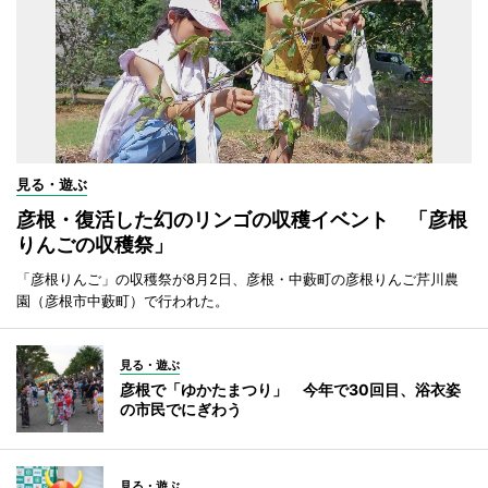
見る・遊ぶ
彦根・復活した幻のリンゴの収穫イベント 「彦根
りんごの収穫祭」
「彦根りんご」の収穫祭が8月2日、彦根・中藪町の彦根りんご芹川農
園（彦根市中藪町）で行われた。
見る・遊ぶ
彦根で「ゆかたまつり」 今年で30回目、浴衣姿
の市民でにぎわう
見る・遊ぶ