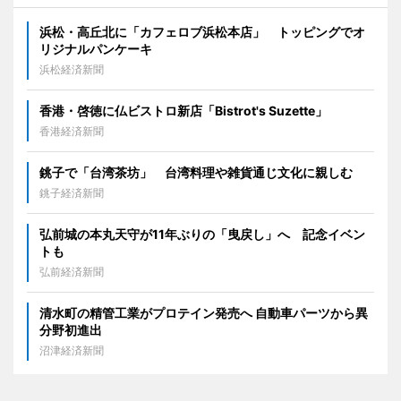
浜松・高丘北に「カフェロブ浜松本店」 トッピングでオ
リジナルパンケーキ
浜松経済新聞
香港・啓徳に仏ビストロ新店「Bistrot's Suzette」
香港経済新聞
銚子で「台湾茶坊」 台湾料理や雑貨通じ文化に親しむ
銚子経済新聞
弘前城の本丸天守が11年ぶりの「曳戻し」へ 記念イベン
トも
弘前経済新聞
清水町の精管工業がプロテイン発売へ 自動車パーツから異
分野初進出
沼津経済新聞