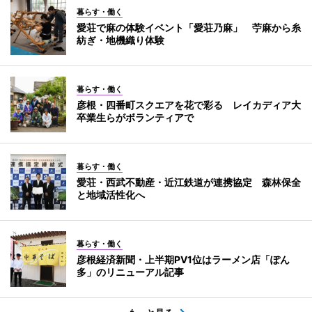
暮らす・働く
愛荘で麻の体験イベント「愛荘乃麻」 苧麻から糸
紡ぎ・地機織り体験
暮らす・働く
彦根・四番町スクエアを花で彩る レイカディア大
卒業生らがボランティアで
暮らす・働く
愛荘・西武不動産・近江鉄道が連携協定 森林保全
と地域活性化へ
暮らす・働く
彦根経済新聞・上半期PV1位はラーメン店「ぽん
多」のリニューアル記事