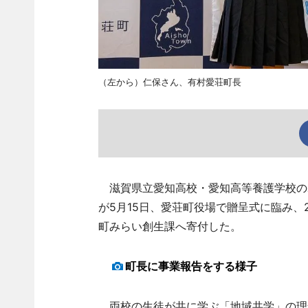
（左から）仁保さん、有村愛荘町長
滋賀県立愛知高校・愛知高等養護学校のボ
が5月15日、愛荘町役場で贈呈式に臨み、2
町みらい創生課へ寄付した。
町長に事業報告をする様子
両校の生徒が共に学ぶ「地域共学」の理念