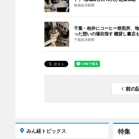
熱海経済新聞
千葉・柏井にコーヒー焙煎所、地
った憩いの場目指す 棚貸し書店
千葉経済新聞
前の
みん経トピックス
特集