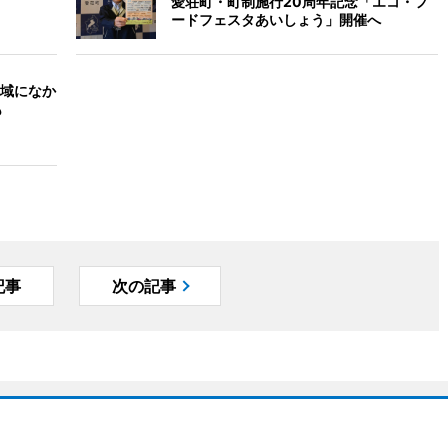
愛荘町・町制施行20周年記念「エコ・フ
ードフェスタあいしょう」開催へ
域になか
も
記事
次の記事