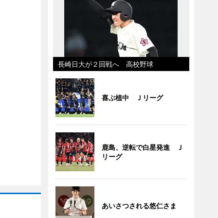
長崎日大が２回戦へ 高校野球
喜ぶ植中 Ｊリーグ
鹿島、逆転で白星発進 Ｊ
リーグ
あいさつされる悠仁さま