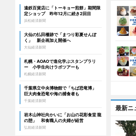
遠鉄百貨店に「トーキョー煎餅」期間限
定ショップ 昨年12月に続き2回目
浜松経済新聞
大仙の払田柵跡で「まつり彩夏せんぼ
く」 新企画加え開催へ
大仙経済新聞
札幌・AOAOで進化学ぶスタンプラリ
ー 小学生向けラボツアーも
札幌経済新聞
千葉県立中央博物館で「ちば恐竜博」
巨大肉食恐竜や海の捕食者も
千葉経済新聞
最新ニ
岩木山神社向かいに「お山の花彩食堂 龍
の憩」 和食職人の夫婦が経営
弘前経済新聞