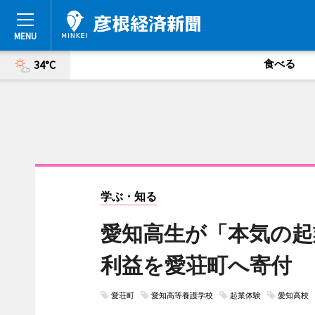
食べる
34°C
学ぶ・知る
愛知高生が「本気の起
利益を愛荘町へ寄付
愛荘町
愛知高等養護学校
起業体験
愛知高校