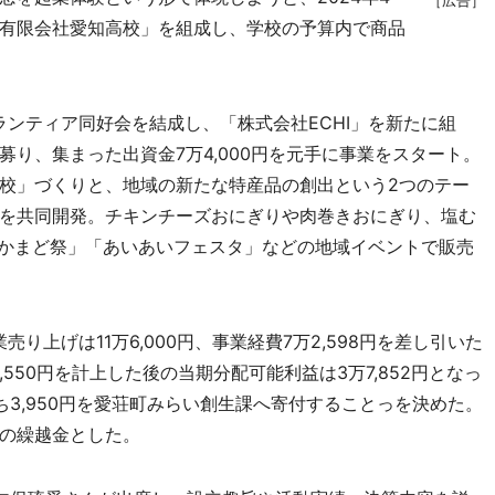
有限会社愛知高校」を組成し、学校の予算内で商品
ランティア同好会を結成し、「株式会社ECHI」を新たに組
り、集まった出資金7万4,000円を元手に事業をスタート。
校」づくりと、地域の新たな特産品の創出という2つのテー
を共同開発。チキンチーズおにぎりや肉巻きおにぎり、塩む
6かまど祭」「あいあいフェスタ」などの地域イベントで販売
り上げは11万6,000円、事業経費7万2,598円を差し引いた
,550円を計上した後の当期分配可能利益は3万7,852円となっ
3,950円を愛荘町みらい創生課へ寄付することっを決めた。
の繰越金とした。