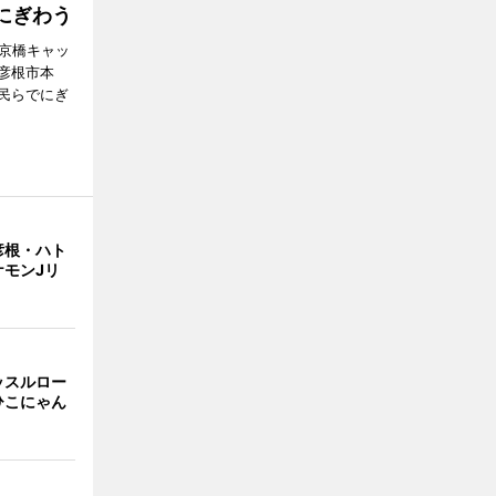
にぎわう
夢京橋キャッ
彦根市本
民らでにぎ
彦根・ハト
ケモンJリ
ッスルロー
ひこにゃん