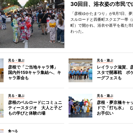
30回目、浴衣姿の市民で
「彦根ゆかたまつり」が8月1日、
スルロードと四番町スクエア一帯（
町）で開かれ、浴衣や甚平を着た市
わった。
見る・遊ぶ
見る・遊ぶ
彦根で「ご当地キャラ博」
レイラック滋賀、
国内外159キャラ集結へ、キ
スタで開幕戦 ポ
ャラ茶会も
ーグフェスも
見る・遊ぶ
見る・遊ぶ
彦根のベルロードにコミュニ
彦根・夢京橋キャ
ティースタジオ 大人と子ど
ドで「打ち水」 
もの学びと体験の場
お手伝い
食べる