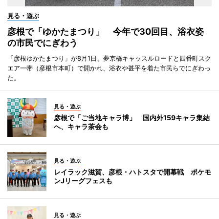
見る・遊ぶ
彦根で「ゆかたまつり」 今年で30回目、浴衣姿
の市民でにぎわう
「彦根ゆかたまつり」が8月1日、夢京橋キャッスルロードと四番町スク
エア一帯（彦根市本町）で開かれ、浴衣や甚平を着た市民らでにぎわっ
た。
見る・遊ぶ
彦根で「ご当地キャラ博」 国内外159キャラ集結
へ、キャラ茶会も
見る・遊ぶ
レイラック滋賀、彦根・ハトスタで開幕戦 ポケモ
ンJリーグフェスも
見る・遊ぶ