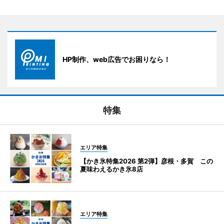
HP制作、web広告でお困りなら！
特集
エリア特集
【かき氷特集2026 第2弾】彦根・多賀 この
夏味わえるかき氷8店
エリア特集