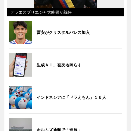
デラエスプリエジャ大統領が就任
冨安がクリスタルパレス加入
生成ＡＩ、被災地照らす
インドネシアに「ドラえもん」１６人
ホルムズ通航で「進展」