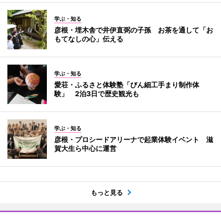
学ぶ・知る
彦根・埋木舎で井伊直弼の子孫 お茶を通して「お
もてなしの心」伝える
学ぶ・知る
愛荘・ふるさと体験塾「びん細工手まり制作体
験」 2泊3日で歴史観光も
学ぶ・知る
彦根・プロシードアリーナで起業体験イベント 滋
賀大生ら中心に運営
もっと見る