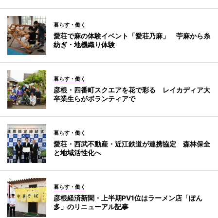
暮らす・働く
愛荘で麻の体験イベント「愛荘乃麻」 苧麻から糸
紡ぎ・地機織り体験
暮らす・働く
彦根・四番町スクエアを花で彩る レイカディア大
卒業生らがボランティアで
暮らす・働く
愛荘・西武不動産・近江鉄道が連携協定 森林保全
と地域活性化へ
暮らす・働く
彦根経済新聞・上半期PV1位はラーメン店「ぽん
多」のリニューアル記事