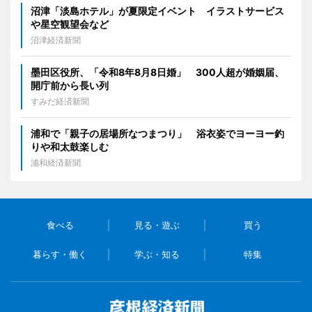
沼津「淡島ホテル」が夏限定イベント イラストサービス
や星空観望会など
沼津経済新聞
墨田区役所、「令和8年8月8日婚」 300人超が婚姻届、
開庁前から長い列
すみだ経済新聞
浦和で「親子の居場所なつまつり」 浴衣姿でヨーヨー釣
りや和太鼓楽しむ
浦和経済新聞
食べる
見る・遊ぶ
買う
暮らす・働く
学ぶ・知る
特集