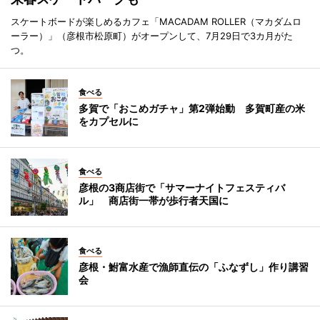
スケートボードが楽しめるカフェ「MACADAM ROLLER（マカダムロ
ーラー）」（彦根市松原町）がオープンして、7月29日で3カ月がた
つ。
食べる
多賀で「おこめガチャ」第2弾始動 多賀町産の米
をカプセルに
食べる
彦根の3商店街で「サマーナイトフェスティバ
ル」 商店街一帯が歩行者天国に
食べる
彦根・鮒富水産で漁師直伝の「ふなずし」作り講習
会