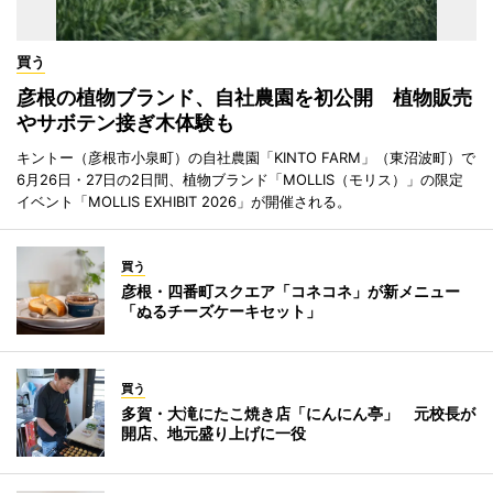
買う
彦根の植物ブランド、自社農園を初公開 植物販売
やサボテン接ぎ木体験も
キントー（彦根市小泉町）の自社農園「KINTO FARM」（東沼波町）で
6月26日・27日の2日間、植物ブランド「MOLLIS（モリス）」の限定
イベント「MOLLIS EXHIBIT 2026」が開催される。
買う
彦根・四番町スクエア「コネコネ」が新メニュー
「ぬるチーズケーキセット」
買う
多賀・大滝にたこ焼き店「にんにん亭」 元校長が
開店、地元盛り上げに一役