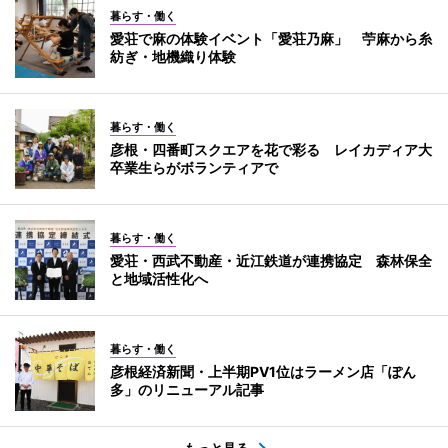
暮らす・働く
愛荘で麻の体験イベント「愛荘乃麻」 苧麻から糸
紡ぎ・地機織り体験
暮らす・働く
彦根・四番町スクエアを花で彩る レイカディア大
卒業生らがボランティアで
暮らす・働く
愛荘・西武不動産・近江鉄道が連携協定 森林保全
と地域活性化へ
暮らす・働く
彦根経済新聞・上半期PV1位はラーメン店「ぽん
多」のリニューアル記事