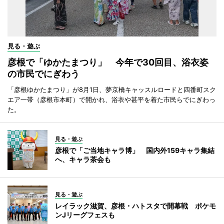
見る・遊ぶ
彦根で「ゆかたまつり」 今年で30回目、浴衣姿
の市民でにぎわう
「彦根ゆかたまつり」が8月1日、夢京橋キャッスルロードと四番町スク
エア一帯（彦根市本町）で開かれ、浴衣や甚平を着た市民らでにぎわっ
た。
見る・遊ぶ
彦根で「ご当地キャラ博」 国内外159キャラ集結
へ、キャラ茶会も
見る・遊ぶ
レイラック滋賀、彦根・ハトスタで開幕戦 ポケモ
ンJリーグフェスも