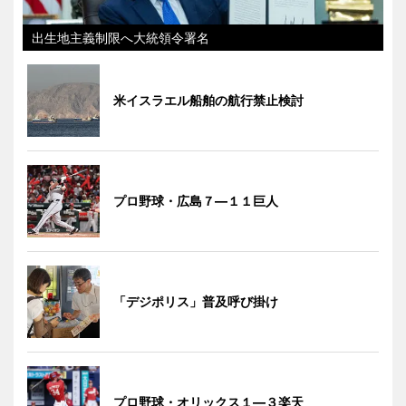
出生地主義制限へ大統領令署名
米イスラエル船舶の航行禁止検討
プロ野球・広島７―１１巨人
「デジポリス」普及呼び掛け
プロ野球・オリックス１―３楽天