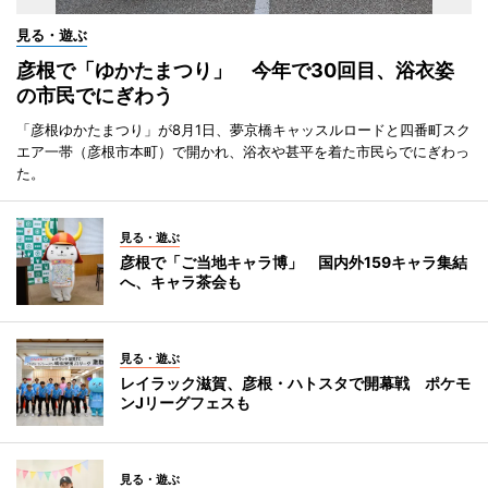
見る・遊ぶ
彦根で「ゆかたまつり」 今年で30回目、浴衣姿
の市民でにぎわう
「彦根ゆかたまつり」が8月1日、夢京橋キャッスルロードと四番町スク
エア一帯（彦根市本町）で開かれ、浴衣や甚平を着た市民らでにぎわっ
た。
見る・遊ぶ
彦根で「ご当地キャラ博」 国内外159キャラ集結
へ、キャラ茶会も
見る・遊ぶ
レイラック滋賀、彦根・ハトスタで開幕戦 ポケモ
ンJリーグフェスも
見る・遊ぶ