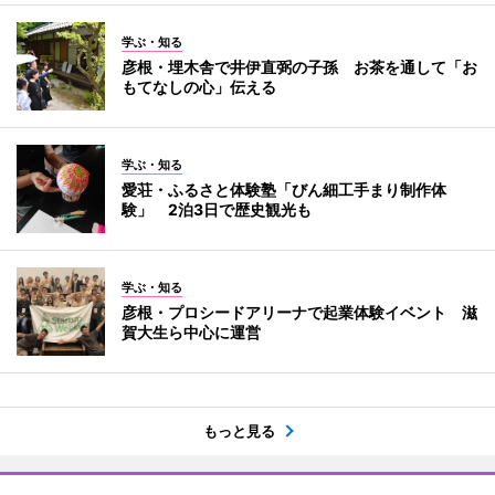
学ぶ・知る
彦根・埋木舎で井伊直弼の子孫 お茶を通して「お
もてなしの心」伝える
学ぶ・知る
愛荘・ふるさと体験塾「びん細工手まり制作体
験」 2泊3日で歴史観光も
学ぶ・知る
彦根・プロシードアリーナで起業体験イベント 滋
賀大生ら中心に運営
もっと見る