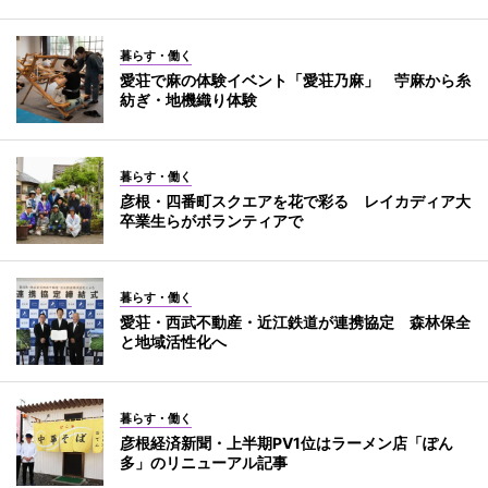
暮らす・働く
愛荘で麻の体験イベント「愛荘乃麻」 苧麻から糸
紡ぎ・地機織り体験
暮らす・働く
彦根・四番町スクエアを花で彩る レイカディア大
卒業生らがボランティアで
暮らす・働く
愛荘・西武不動産・近江鉄道が連携協定 森林保全
と地域活性化へ
暮らす・働く
彦根経済新聞・上半期PV1位はラーメン店「ぽん
多」のリニューアル記事