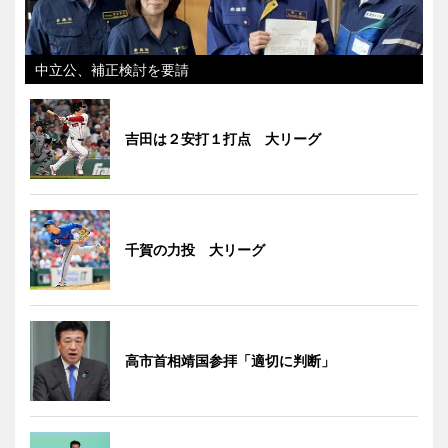
中立公、補正検討を要請
吉田は２安打１打点 大リーグ
千賀の力投 大リーグ
高市首相靖国参拝「適切に判断」