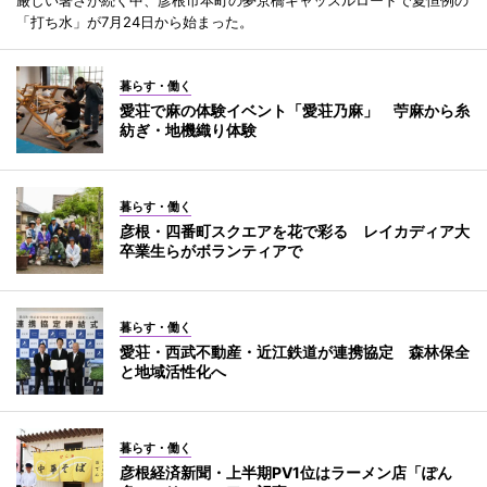
厳しい暑さが続く中、彦根市本町の夢京橋キャッスルロードで夏恒例の
「打ち水」が7月24日から始まった。
暮らす・働く
愛荘で麻の体験イベント「愛荘乃麻」 苧麻から糸
紡ぎ・地機織り体験
暮らす・働く
彦根・四番町スクエアを花で彩る レイカディア大
卒業生らがボランティアで
暮らす・働く
愛荘・西武不動産・近江鉄道が連携協定 森林保全
と地域活性化へ
暮らす・働く
彦根経済新聞・上半期PV1位はラーメン店「ぽん