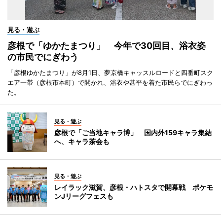
見る・遊ぶ
彦根で「ゆかたまつり」 今年で30回目、浴衣姿
の市民でにぎわう
「彦根ゆかたまつり」が8月1日、夢京橋キャッスルロードと四番町スク
エア一帯（彦根市本町）で開かれ、浴衣や甚平を着た市民らでにぎわっ
た。
見る・遊ぶ
彦根で「ご当地キャラ博」 国内外159キャラ集結
へ、キャラ茶会も
見る・遊ぶ
レイラック滋賀、彦根・ハトスタで開幕戦 ポケモ
ンJリーグフェスも