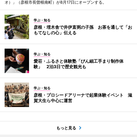
オ）」（彦根市長曽根南町）が8月17日にオープンする。
学ぶ・知る
彦根・埋木舎で井伊直弼の子孫 お茶を通して「お
もてなしの心」伝える
学ぶ・知る
愛荘・ふるさと体験塾「びん細工手まり制作体
験」 2泊3日で歴史観光も
学ぶ・知る
彦根・プロシードアリーナで起業体験イベント 滋
賀大生ら中心に運営
もっと見る