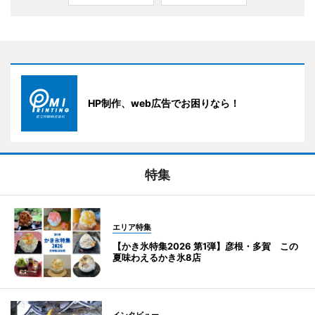
HP制作、web広告でお困りなら！
特集
エリア特集
【かき氷特集2026 第1弾】彦根・多賀 この
夏味わえるかき氷8店